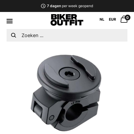
7 dagen
per week geopend
0
NL
EUR