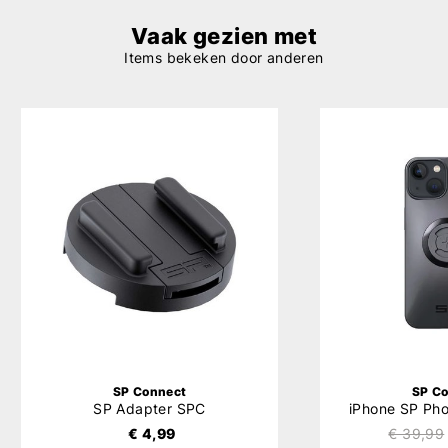
Vaak gezien met
Items bekeken door anderen
SP Connect
SP C
SP Adapter SPC
iPhone SP Ph
€ 4,99
€ 39,99