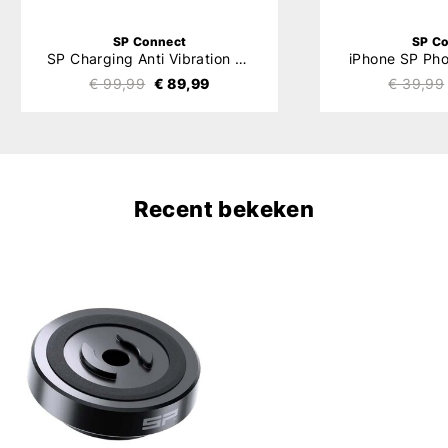
SP Connect
SP C
SP Charging Anti Vibration Module SPC+
iPhone SP Ph
€ 99,99
€ 89,99
€ 39,99
Recent bekeken