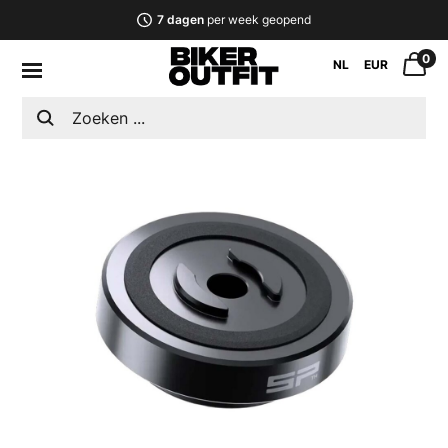
7 dagen
per week geopend
0
NL
EUR