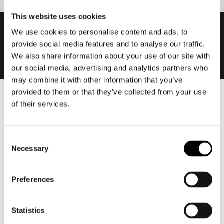
This website uses cookies
We use cookies to personalise content and ads, to
provide social media features and to analyse our traffic.
We also share information about your use of our site with
our social media, advertising and analytics partners who
may combine it with other information that you’ve
provided to them or that they’ve collected from your use
of their services.
Heren
Motorkleding heren
Motorjas heren
Consent
Motorbroek heren
Necessary
Selection
Motorpak heren
Motorjeans heren
Preferences
Motorhoodie heren
Statistics
Motorhelm heren