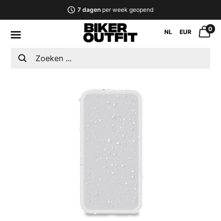
7 dagen
per week geopend
0
NL
EUR