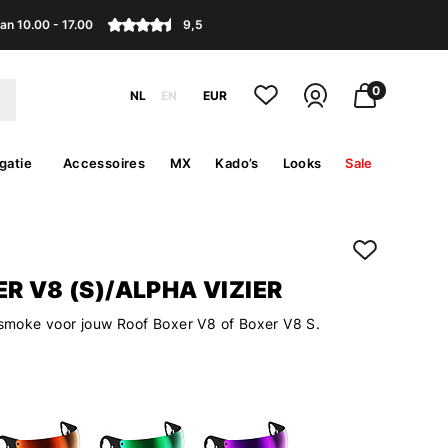
an 10.00 - 17.00
9,5
0
NL
EN
EUR
gatie
Accessoires
MX
Kado’s
Looks
Sale
R V8 (S)/ALPHA VIZIER
t smoke voor jouw Roof Boxer V8 of Boxer V8 S.