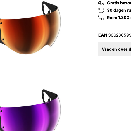
Gratis bezo
30 dagen
ru
Ruim 1.300
EAN
366230599
Vragen over d