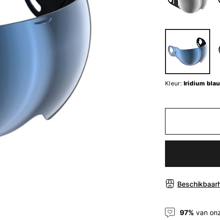
Kleur:
Iridium bla
Beschikbaarh
97%
van onz