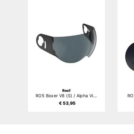
Roof
RO5 Boxer V8 (S) / Alpha Vizier
RO5
€ 53,95