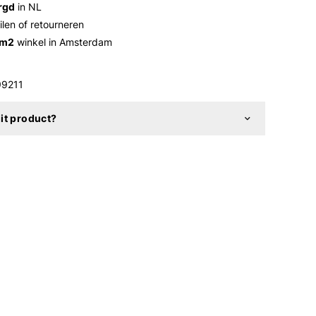
rgd
in NL
ilen of retourneren
 m2
winkel in Amsterdam
9211
it product?