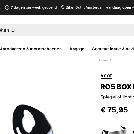
L
7 dagen
per week geopend
Biker Outfit Amsterdam:
vandaag open v
Motorlaarzen & motorschoenen
Bagage
Communicatie & navi
Home
Roof
RO5 BOXE
Spiegel of ligh
€ 75,95