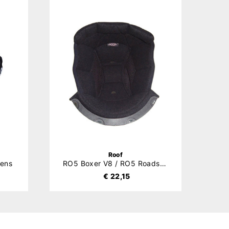
Roof
ens
RO5 Boxer V8 / RO5 Roadster Binnenvoering
€ 22,15