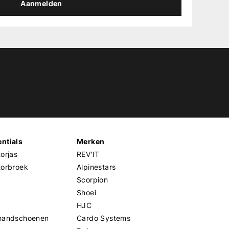
Aanmelden
ntials
Merken
orjas
REV'IT
torbroek
Alpinestars
Scorpion
Shoei
HJC
handschoenen
Cardo Systems