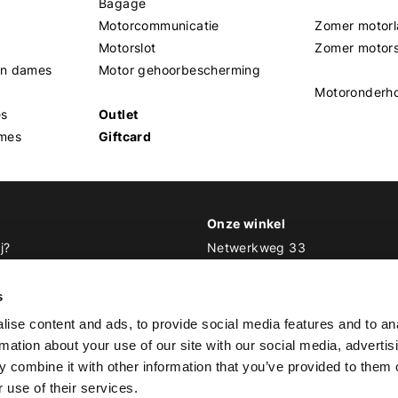
Bagage
Motorcommunicatie
Zomer motorl
Motorslot
Zomer motor
en dames
Motor gehoorbescherming
Motoronderh
es
Outlet
mes
Giftcard
Onze winkel
j?
Netwerkweg 33
1033 MV Amsterdam
 Biker Outfit
s
E
info@bikeroutfit.nl
ise content and ads, to provide social media features and to an
T 020 493 03 67
rmation about your use of our site with our social media, advertis
 combine it with other information that you’ve provided to them o
 use of their services.