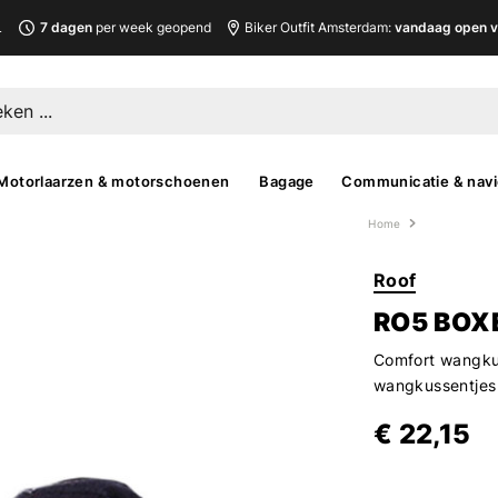
L
7 dagen
per week geopend
Biker Outfit Amsterdam:
vandaag open v
Motorlaarzen & motorschoenen
Bagage
Communicatie & navi
Home
Roof
RO5 BOX
Comfort wangku
wangkussentjes 
€ 22,15