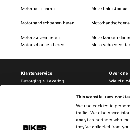
Motorhelm heren
Motorhelm dames
Motorhandschoenen heren
Motorhandschoen
Motorlaarzen heren
Motorlaarzen dam
Motorschoenen heren
Motorschoenen da
Klantenservice
Over ons
Bezorging & Levering
Wie zijn wi
Retourneren & Ruilen
Contact
Betalen
Werken bij
This website uses cookie
Bestellen & Voorraad
We use cookies to personal
Alle veelgestelde vragen
traffic. We also share info
Disclaimer
analytics partners who may
Algemene voorwaarden
they’ve collected from your
Privacy Policy