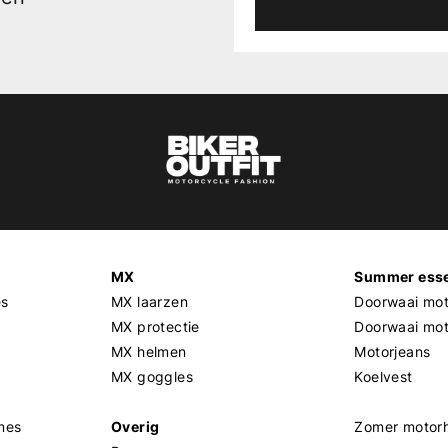
MX
Summer esse
es
MX laarzen
Doorwaai mot
MX protectie
Doorwaai mo
MX helmen
Motorjeans
MX goggles
Koelvest
mes
Overig
Zomer motor