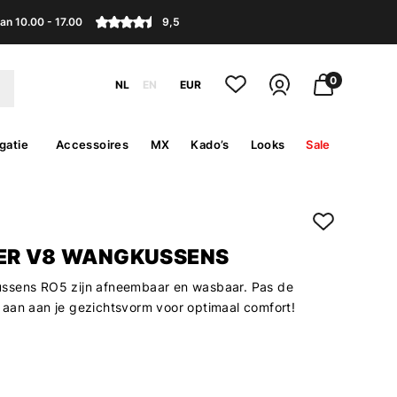
an 10.00 - 17.00
9,5
0
NL
EN
EUR
gatie
Accessoires
MX
Kado’s
Looks
Sale
ER V8 WANGKUSSENS
ssens RO5 zijn afneembaar en wasbaar. Pas de
aan aan je gezichtsvorm voor optimaal comfort!