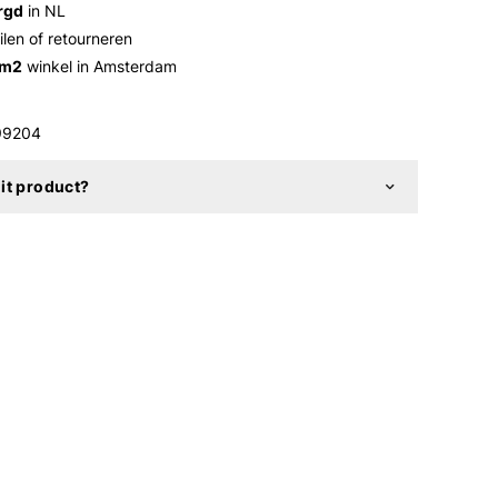
rgd
in NL
ilen of retourneren
 m2
winkel in Amsterdam
99204
it product?