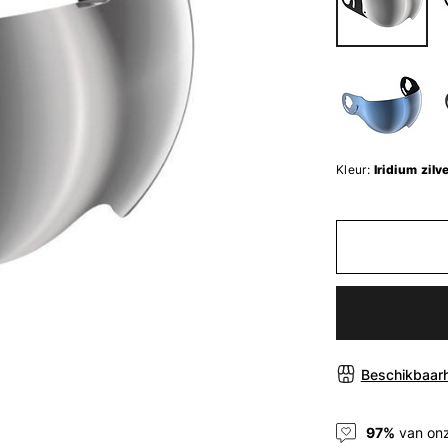
Kleur:
Iridium zilv
Beschikbaarh
97%
van onz