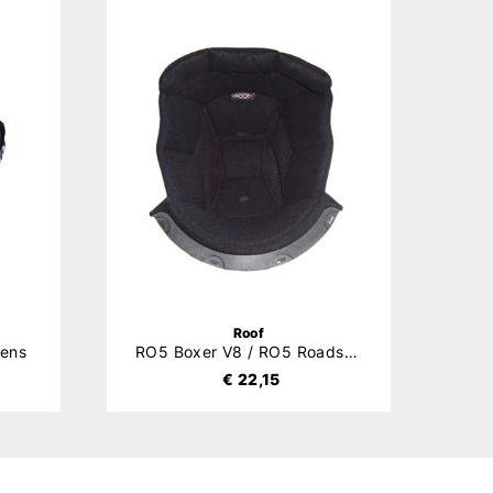
Roof
ens
RO5 Boxer V8 / RO5 Roadster Binnenvoering
€ 22,15