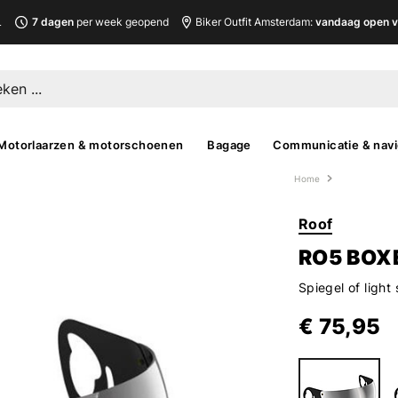
L
7 dagen
per week geopend
Biker Outfit Amsterdam:
vandaag open v
Motorlaarzen & motorschoenen
Bagage
Communicatie & navi
Home
Roof
RO5 BOXE
Spiegel of ligh
€ 75,95