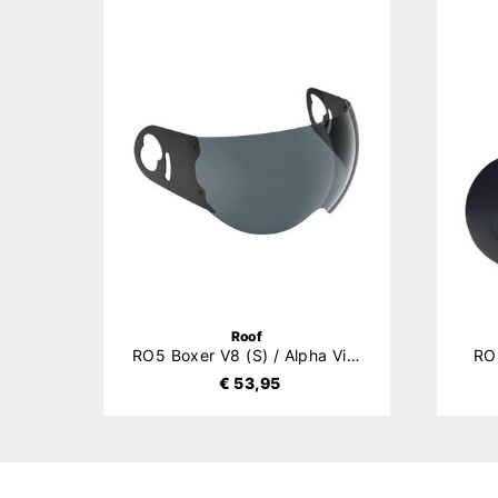
Roof
RO5 Boxer V8 (S) / Alpha Vizier
RO5
€ 53,95