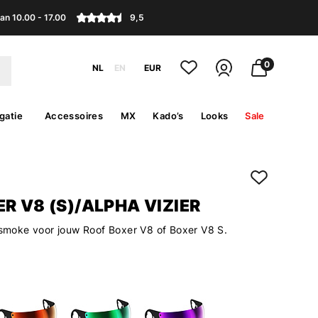
an 10.00 - 17.00
9,5
0
NL
EN
EUR
gatie
Accessoires
MX
Kado’s
Looks
Sale
R V8 (S)/ALPHA VIZIER
t smoke voor jouw Roof Boxer V8 of Boxer V8 S.