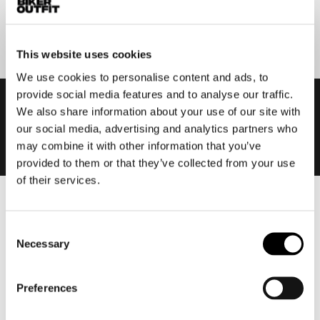
Aanmelden
This website uses cookies
We use cookies to personalise content and ads, to
provide social media features and to analyse our traffic.
We also share information about your use of our site with
our social media, advertising and analytics partners who
may combine it with other information that you’ve
provided to them or that they’ve collected from your use
of their services.
Heren
Consent
Motorkleding heren
Necessary
Selection
Motorjas heren
Motorbroek heren
Preferences
Motorpak heren
Motorjeans heren