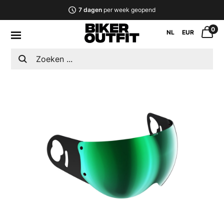
7 dagen
per week geopend
0
NL
EUR