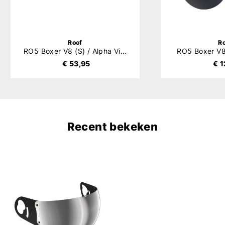
Roof
R
RO5 Boxer V8 (S) / Alpha Vizier
RO5 Boxer V8
€ 53,95
€ 1
Recent bekeken