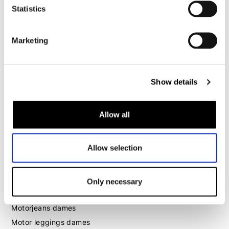
Motorhoodie heren
Statistics
Motorhelm heren
Marketing
Motorhandschoenen heren
Show details
Motorlaarzen heren
Motorschoenen heren
Allow all
Dames
Allow selection
Motorkleding dames
Motorjas dames
Motorbroek dames
Only necessary
Motorpak dames
Motorjeans dames
Motor leggings dames