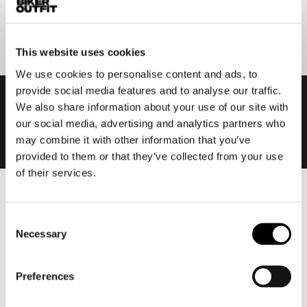
Aanmelden
This website uses cookies
We use cookies to personalise content and ads, to
provide social media features and to analyse our traffic.
We also share information about your use of our site with
our social media, advertising and analytics partners who
may combine it with other information that you’ve
provided to them or that they’ve collected from your use
of their services.
Heren
Consent
Motorkleding heren
Necessary
Selection
Motorjas heren
Motorbroek heren
Preferences
Motorpak heren
Motorjeans heren