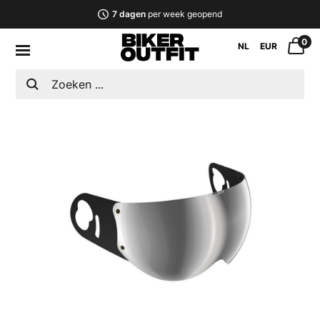
7 dagen
per week geopend
0
NL
EUR