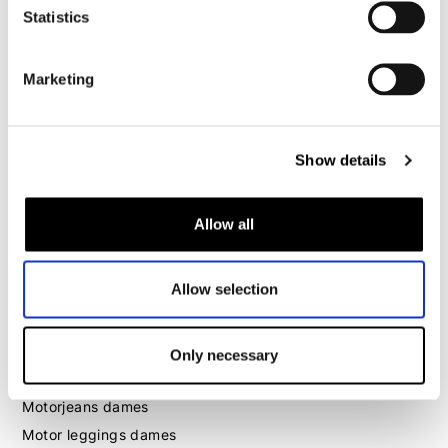
Motorhoodie heren
Statistics
Motorhelm heren
Marketing
Motorhandschoenen heren
Show details
Motorlaarzen heren
Motorschoenen heren
Allow all
Dames
Allow selection
Motorkleding dames
Motorjas dames
Motorbroek dames
Only necessary
Motorpak dames
Motorjeans dames
Motor leggings dames