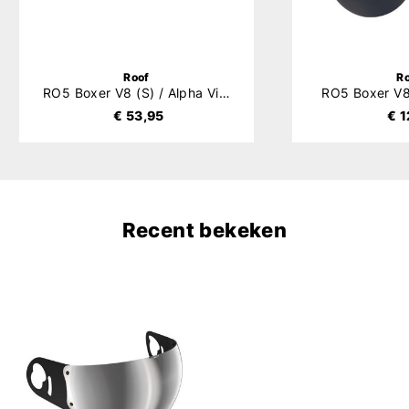
Roof
R
RO5 Boxer V8 (S) / Alpha Vizier
RO5 Boxer V8
€ 53,95
€ 1
Recent bekeken