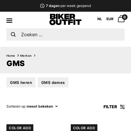
7 dagen
per week geopend
0
NL
EUR
Home
Merken
GMS
GMS heren
GMS dames
FILTER
Sorteren op
meest bekeken
COLOR ADD
COLOR ADD