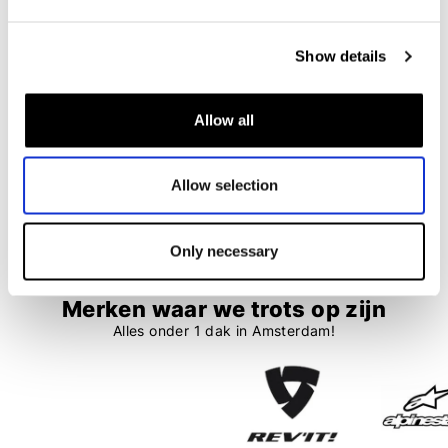
GMS
GMS
Jaguar Lady
Falcon Neo WP
Show details
€ 159,95
€ 109,95
€ 149,95
€ 134,95
Allow all
1
2
3
Allow selection
70 items
Only necessary
Merken waar we trots op zijn
Alles onder 1 dak in Amsterdam!