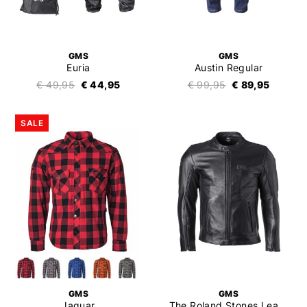
GMS
GMS
Euria
Austin Regular
€ 49,95
€ 44,95
€ 99,95
€ 89,95
SALE
GMS
GMS
Jaguar
The Roland Stones Leather Jacket