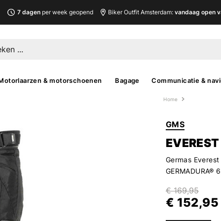
L
7 dagen
per week geopend
Biker Outfit Amsterdam:
vandaag open v
Motorlaarzen & motorschoenen
Bagage
Communicatie & navi
Home
GMS
EVEREST
Germas Everest 
GERMADURA® 600
€ 169,95
€ 152,95