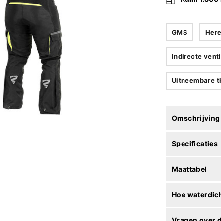
GMS
Her
Indirecte venti
Uitneembare t
Omschrijving
Specificaties
Maattabel
Hoe waterdich
Vragen over d