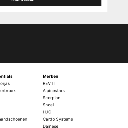
ntials
Merken
orjas
REV'IT
torbroek
Alpinestars
Scorpion
Shoei
HJC
handschoenen
Cardo Systems
Dainese