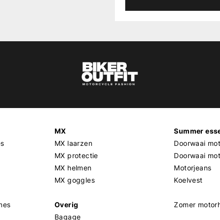
MX
Summer esse
es
MX laarzen
Doorwaai mot
MX protectie
Doorwaai mo
MX helmen
Motorjeans
MX goggles
Koelvest
mes
Overig
Zomer motor
Bagage