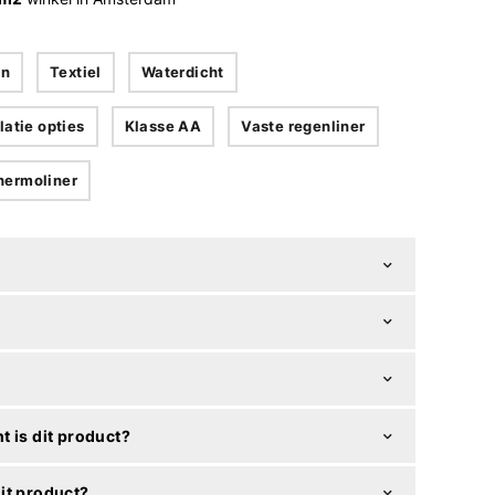
en
Textiel
Waterdicht
latie opties
Klasse AA
Vaste regenliner
hermoliner
t is dit product?
it product?