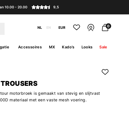
an 10.00 - 20.00
9,5
0
NL
EN
EUR
gatie
Accessoires
MX
Kado’s
Looks
Sale
 TROUSERS
tour motorbroek is gemaakt van stevig en slijtvast
D materiaal met een vaste mesh voering.