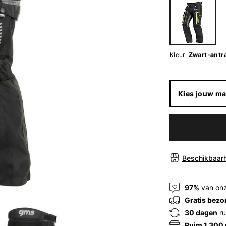
Kleur:
Zwart-antra
Kies jouw ma
Beschikbaarh
97%
van onz
Gratis bezo
30 dagen
ru
Ruim 1.300