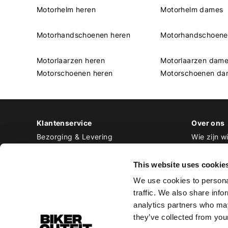
Motorhelm heren
Motorhelm dames
Motorhandschoenen heren
Motorhandschoen
Motorlaarzen heren
Motorlaarzen dam
Motorschoenen heren
Motorschoenen da
Klantenservice
Over ons
Bezorging & Levering
Wie zijn wi
Retourneren & Ruilen
Contact
Betalen
Werken bij
This website uses cookie
Bestellen & Voorraad
We use cookies to personal
Alle veelgestelde vragen
traffic. We also share info
Disclaimer
analytics partners who may
Algemene voorwaarden
they’ve collected from your
Privacy Policy