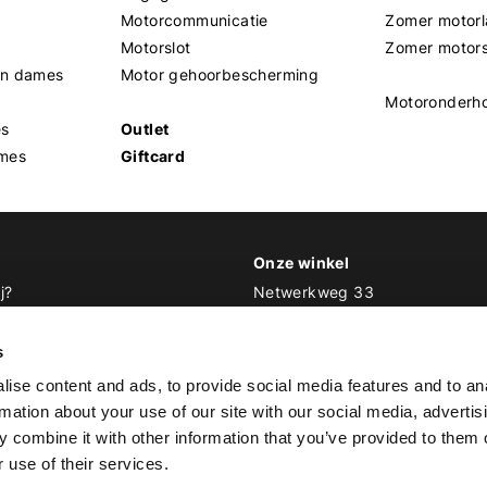
Motorcommunicatie
Zomer motorl
Motorslot
Zomer motor
en dames
Motor gehoorbescherming
Motoronderh
es
Outlet
mes
Giftcard
Onze winkel
j?
Netwerkweg 33
1033 MV Amsterdam
 Biker Outfit
s
E
info@bikeroutfit.nl
ise content and ads, to provide social media features and to an
T 020 493 03 67
rmation about your use of our site with our social media, advertis
 combine it with other information that you’ve provided to them o
 use of their services.