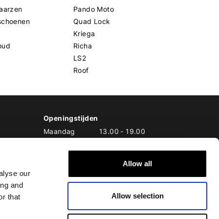
aarzen
Pando Moto
schoenen
Quad Lock
Kriega
oud
Richa
LS2
Roof
Openingstijden
Maandag
13.00
-
19.00
Dinsdag
10.00
-
19.00
Woensdag
10.00
-
19.00
Allow all
Donderdag
10.00
-
20.00
alyse our
Vrijdag
10.00
-
20.00
ing and
Zaterdag
10.00
-
17.00
Allow selection
Zondag
10.00
-
17.00
r that