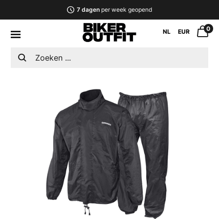
7 dagen
per week geopend
0
NL
EUR