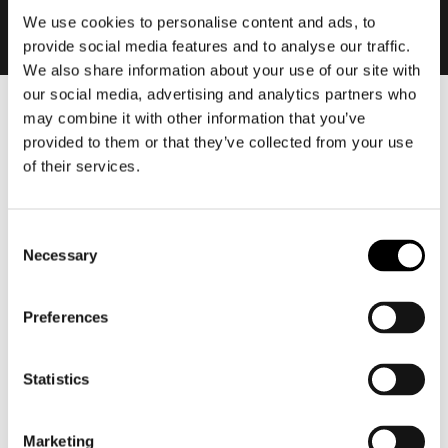
We use cookies to personalise content and ads, to
provide social media features and to analyse our traffic.
We also share information about your use of our site with
our social media, advertising and analytics partners who
may combine it with other information that you’ve
Heren
provided to them or that they’ve collected from your use
Motorkleding heren
of their services.
Motorjas heren
Motorbroek heren
Consent
Motorpak heren
Necessary
Selection
Motorjeans heren
Motorhoodie heren
Preferences
Motorhelm heren
Statistics
Motorhandschoenen heren
Marketing