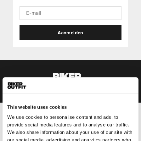
Aanmelden
This website uses cookies
We use cookies to personalise content and ads, to
Heren
provide social media features and to analyse our traffic.
Motorkleding heren
We also share information about your use of our site with
Motorjas heren
our social media, advertising and analytics partners who