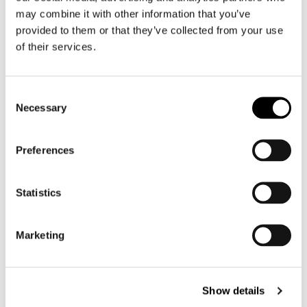
Motorbroek heren
may combine it with other information that you’ve
Motorpak heren
provided to them or that they’ve collected from your use
Motorjeans heren
of their services.
Motorhoodie heren
Consent
Motorhelm heren
Necessary
Selection
Motorhandschoenen heren
Preferences
Motorlaarzen heren
Statistics
Motorschoenen heren
Marketing
Dames
Motorkleding dames
Motorjas dames
Show details
Motorbroek dames