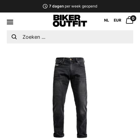
7 dagen
per week geopend
0
NL
EUR