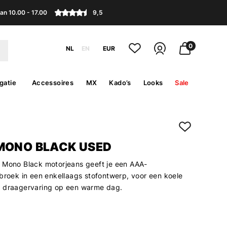
an 10.00 - 17.00
9,5
0
NL
EN
EUR
gatie
Accessoires
MX
Kado’s
Looks
Sale
MONO BLACK USED
 Mono Black motorjeans geeft je een AAA-
 broek in een enkellaags stofontwerp, voor een koele
e draagervaring op een warme dag.