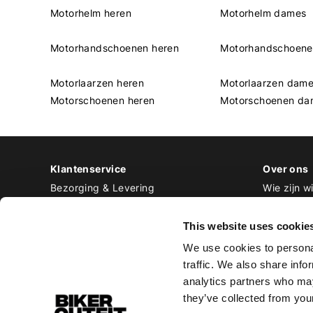
Motorhelm heren
Motorhelm dames
Motorhandschoenen heren
Motorhandschoen
Motorlaarzen heren
Motorlaarzen dam
Motorschoenen heren
Motorschoenen da
Klantenservice
Over ons
Bezorging & Levering
Wie zijn wi
Retourneren & Ruilen
Contact
Betalen
Werken bij
This website uses cookie
Bestellen & Voorraad
We use cookies to personal
Alle veelgestelde vragen
traffic. We also share info
Disclaimer
analytics partners who may
Algemene voorwaarden
they’ve collected from your
Privacy Policy