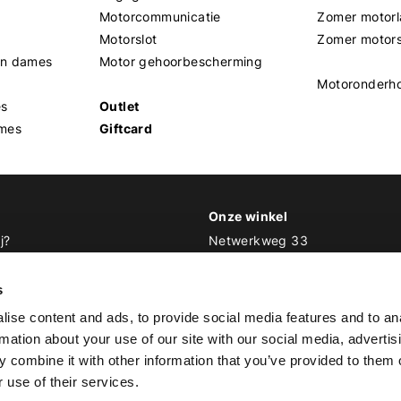
Motorcommunicatie
Zomer motorl
Motorslot
Zomer motor
en dames
Motor gehoorbescherming
Motoronderh
es
Outlet
mes
Giftcard
Onze winkel
j?
Netwerkweg 33
1033 MV Amsterdam
 Biker Outfit
s
E
info@bikeroutfit.nl
ise content and ads, to provide social media features and to an
T 020 493 03 67
rmation about your use of our site with our social media, advertis
 combine it with other information that you’ve provided to them o
 use of their services.