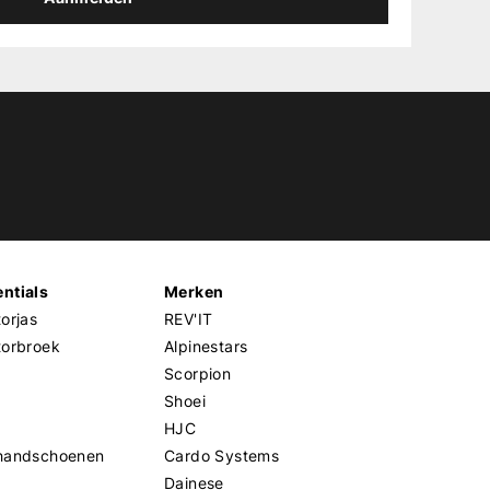
ntials
Merken
orjas
REV'IT
torbroek
Alpinestars
Scorpion
Shoei
HJC
handschoenen
Cardo Systems
Dainese