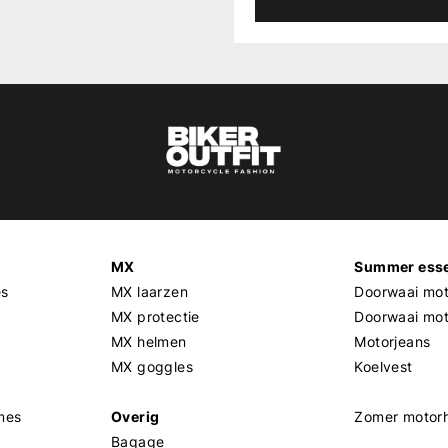
MX
Summer esse
es
MX laarzen
Doorwaai mot
MX protectie
Doorwaai mo
MX helmen
Motorjeans
MX goggles
Koelvest
mes
Overig
Zomer motor
Bagage