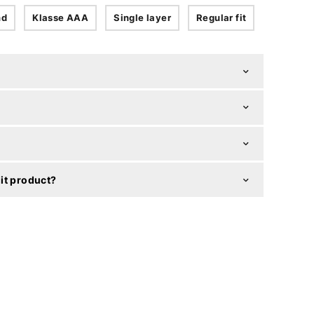
nd
Klasse AAA
Single layer
Regular fit
it product?