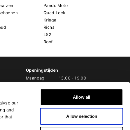
aarzen
Pando Moto
schoenen
Quad Lock
Kriega
oud
Richa
LS2
Roof
Openingstijden
Maandag
13.00
-
19.00
Dinsdag
10.00
-
19.00
Woensdag
10.00
-
19.00
Allow all
Donderdag
10.00
-
20.00
alyse our
Vrijdag
10.00
-
20.00
ing and
Zaterdag
10.00
-
17.00
Allow selection
Zondag
10.00
-
17.00
r that