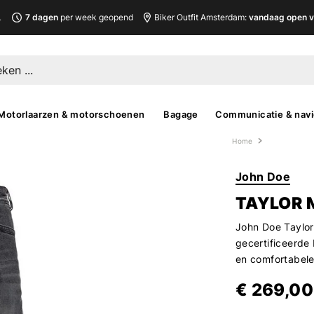
L
7 dagen
per week geopend
Biker Outfit Amsterdam:
vandaag open v
Motorlaarzen & motorschoenen
Bagage
Communicatie & navi
Home
John Doe
TAYLOR 
John Doe Taylor
gecertificeerde
en comfortabel
€ 269,00