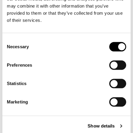
Motorbroek heren
may combine it with other information that you’ve
Motorpak heren
provided to them or that they’ve collected from your use
Motorjeans heren
of their services.
Motorhoodie heren
Consent
Motorhelm heren
Necessary
Selection
Motorhandschoenen heren
Preferences
Motorlaarzen heren
Statistics
Motorschoenen heren
Marketing
Dames
Motorkleding dames
Motorjas dames
Show details
Motorbroek dames