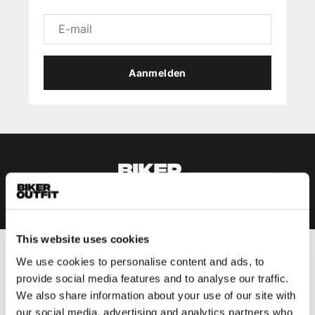
Aanmelden
This website uses cookies
We use cookies to personalise content and ads, to
Heren
provide social media features and to analyse our traffic.
Motorkleding heren
We also share information about your use of our site with
Motorjas heren
our social media, advertising and analytics partners who