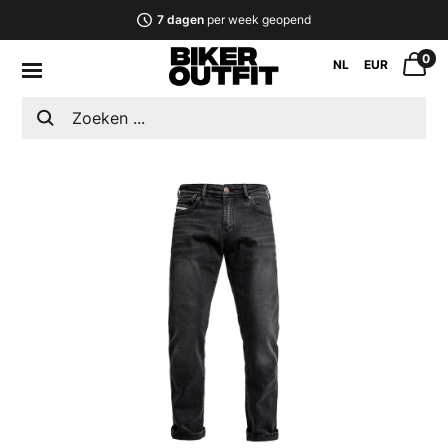
7 dagen
per week geopend
0
NL
EUR