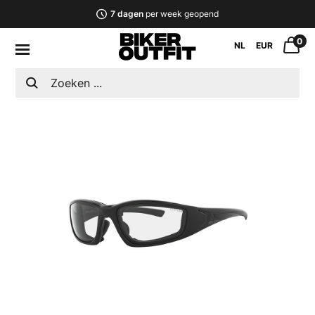
7 dagen
per week geopend
0
NL
EUR