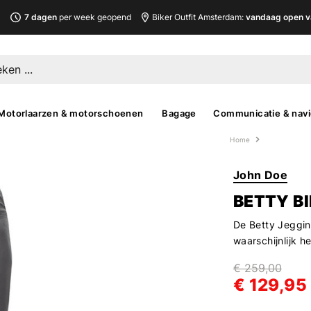
L
7 dagen
per week geopend
Biker Outfit Amsterdam:
vandaag open v
Motorlaarzen & motorschoenen
Bagage
Communicatie & navi
Home
John Doe
BETTY B
De Betty Jegging
waarschijnlijk he
€ 259,00
€ 129,95