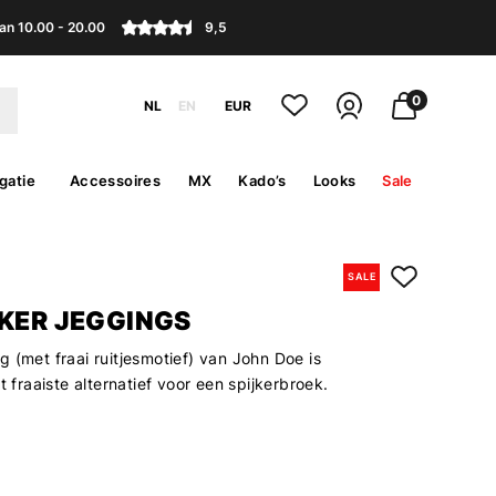
an 10.00 - 20.00
9,5
0
NL
EN
EUR
gatie
Accessoires
MX
Kado’s
Looks
Sale
SALE
IKER JEGGINGS
 (met fraai ruitjesmotief) van John Doe is
t fraaiste alternatief voor een spijkerbroek.