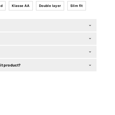
nd
Klasse AA
Double layer
Slim fit
it product?