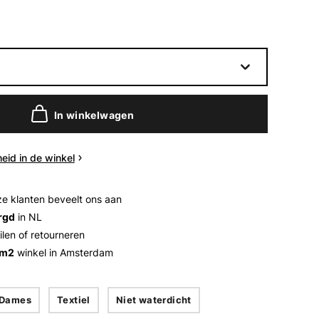
In winkelwagen
eid in de winkel
e klanten beveelt ons aan
rgd
in NL
ilen of retourneren
 m2
winkel in Amsterdam
Dames
Textiel
Niet waterdicht