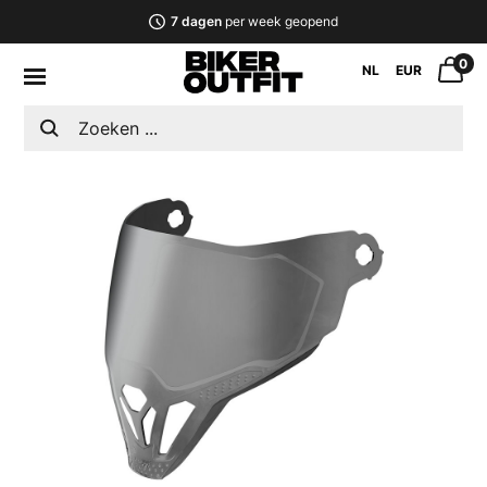
7 dagen
per week geopend
0
NL
EUR