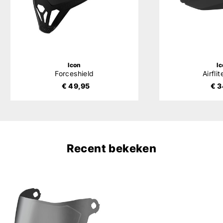
Icon
I
Forceshield
Airfli
€ 49,95
€ 3
Recent bekeken