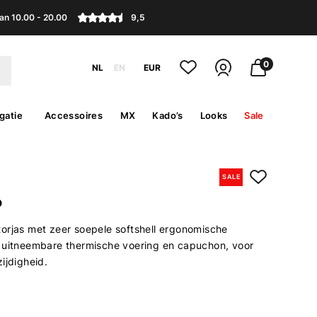
an 10.00 - 20.00
9,5
0
NL
EN
EUR
gatie
Accessoires
MX
Kado’s
Looks
Sale
SALE
P
orjas met zeer soepele softshell ergonomische
 uitneembare thermische voering en capuchon, voor
ijdigheid.