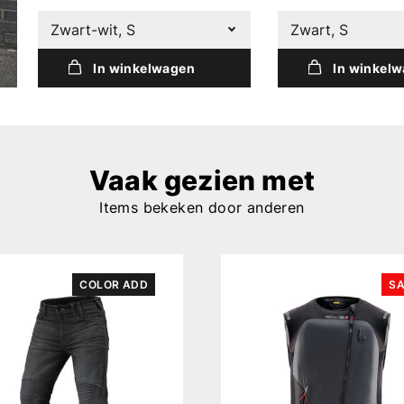
Zwart-wit, S
Zwart, S
In winkelwagen
In winkel
Vaak gezien met
Items bekeken door anderen
COLOR ADD
SA