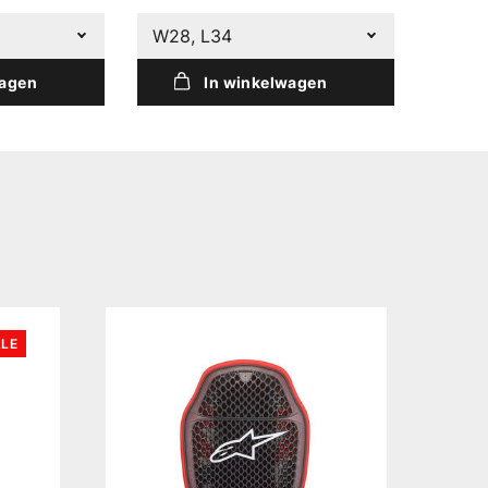
W28, L34
wagen
In winkelwagen
LE