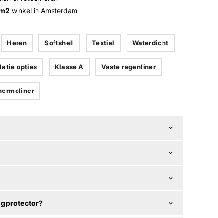
 m2
winkel in Amsterdam
Heren
Softshell
Textiel
Waterdicht
latie opties
Klasse A
Vaste regenliner
hermoliner
ugprotector?