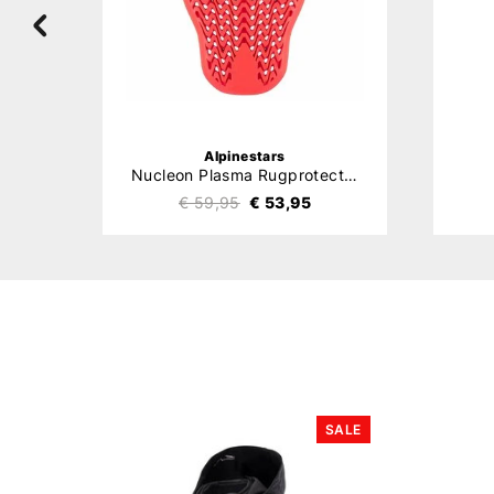
Alpinestars
Nucleon Plasma Rugprotector
€ 59,95
€ 53,95
SALE