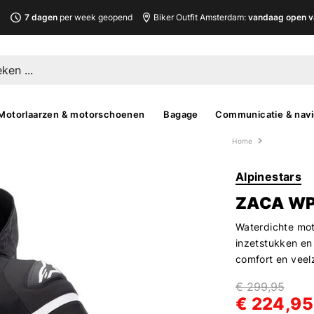
L
7 dagen
per week geopend
Biker Outfit Amsterdam:
vandaag open v
Motorlaarzen & motorschoenen
Bagage
Communicatie & navi
Home
Alpinestars
ZACA W
Waterdichte mot
inzetstukken en
comfort en veelz
€ 299,95
€ 224,95