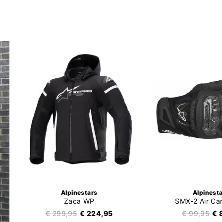
Alpinestars
Alpinest
Zaca WP
SMX-2 Air Ca
€ 299,95
€ 224,95
€ 99,95
€ 