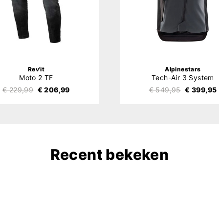
Rev'it
Alpinestars
Moto 2 TF
Tech-Air 3 System
€ 229,99
€ 206,99
€ 549,95
€ 399,95
Recent bekeken