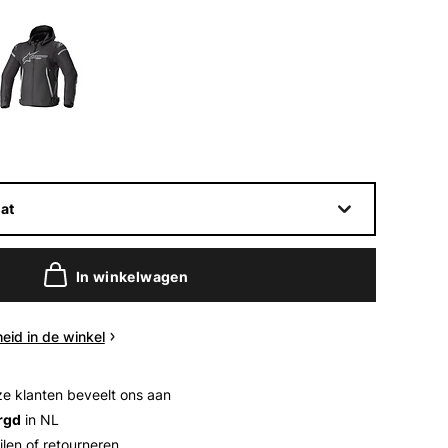
at
In winkelwagen
eid in de winkel
e klanten beveelt ons aan
rgd
in NL
ilen of retourneren