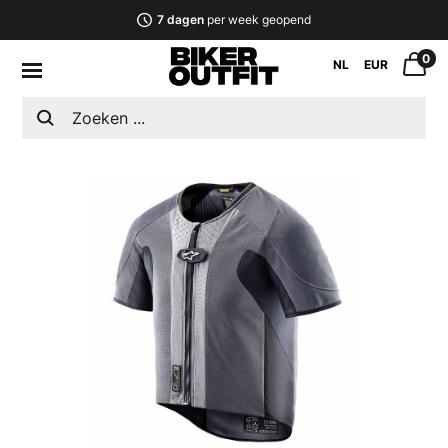
7 dagen
per week geopend
0
NL
EUR