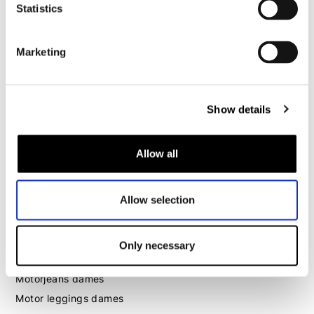
Motorhoodie heren
Statistics
Motorhelm heren
Marketing
Motorhandschoenen heren
Show details
Motorlaarzen heren
Motorschoenen heren
Allow all
Dames
Allow selection
Motorkleding dames
Motorjas dames
Motorbroek dames
Only necessary
Motorpak dames
Motorjeans dames
Motor leggings dames