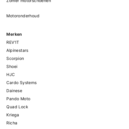
Zomer motorschoenen
Motoronderhoud
Merken
REV'IT
Alpinestars
Scorpion
Shoei
HJC
Cardo Systems
Dainese
Pando Moto
Quad Lock
Kriega
Richa