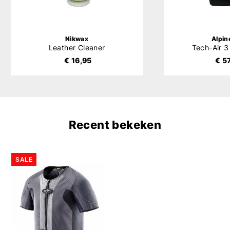
Nikwax
Alpin
Leather Cleaner
Tech-Air 
€ 16,95
€ 5
Recent bekeken
SALE