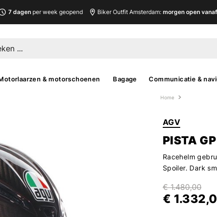
7 dagen
per week geopend
Biker Outfit Amsterdam:
morgen open vanaf 
Motorlaarzen & motorschoenen
Bagage
Communicatie & navi
Home
AGV
PISTA G
Racehelm gebru
Spoiler. Dark s
€ 1.480,00
€ 1.332,