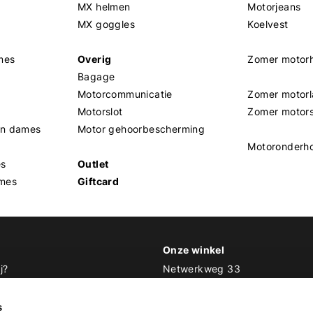
MX helmen
Motorjeans
MX goggles
Koelvest
mes
Overig
Zomer motor
Bagage
Motorcommunicatie
Zomer motorl
Motorslot
Zomer motor
en dames
Motor gehoorbescherming
Motoronderh
es
Outlet
mes
Giftcard
Onze winkel
j?
Netwerkweg 33
1033 MV Amsterdam
 Biker Outfit
s