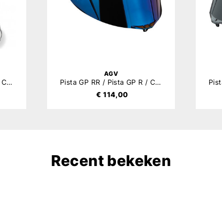
AGV
Pista GP RR / Pista GP R / Corsa R Pinlock 120
Pista GP RR / Pista GP R / Corsa R Vizier Mirror
€ 114,00
Recent bekeken