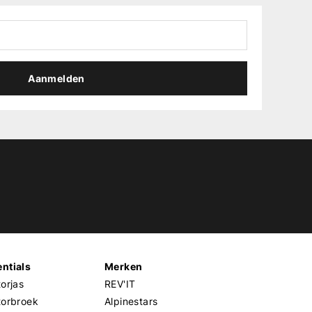
Aanmelden
ntials
Merken
orjas
REV'IT
torbroek
Alpinestars