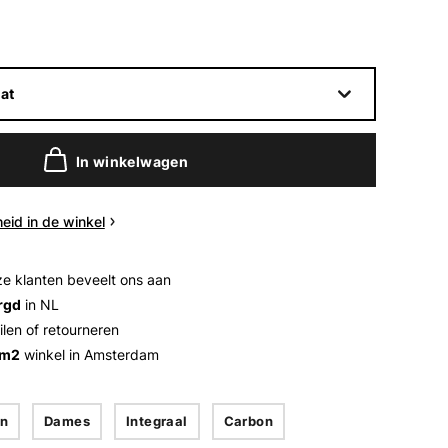
at
In winkelwagen
eid in de winkel
e klanten beveelt ons aan
rgd
in NL
ilen of retourneren
 m2
winkel in Amsterdam
n
Dames
Integraal
Carbon