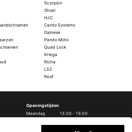
Scorpion
Shoei
HJC
handschoenen
Cardo Systems
Dainese
aarzen
Pando Moto
schoenen
Quad Lock
Kriega
oud
Richa
LS2
Roof
Openingstijden
Maandag
13.00
-
19.00
Dinsdag
10.00
-
19.00
Woensdag
10.00
-
19.00