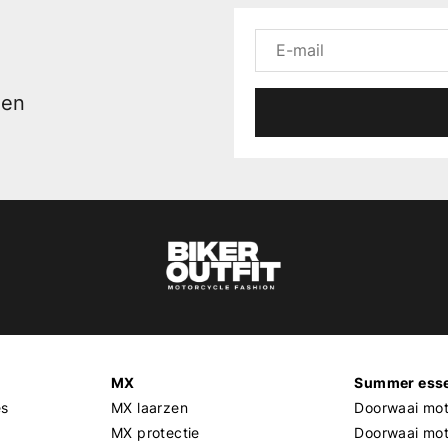
men
MX
Summer esse
es
MX laarzen
Doorwaai mot
MX protectie
Doorwaai mo