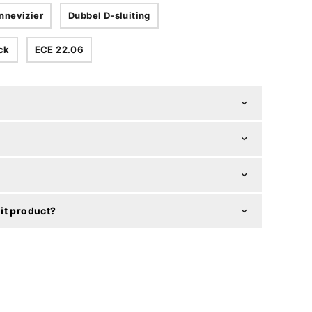
nnevizier
Dubbel D-sluiting
ock
ECE 22.06
it product?