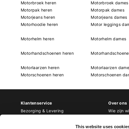
Motorbroek heren
Motorbroek dames
Motorpak heren
Motorpak dames
Motorjeans heren
Motorjeans dames
Motorhoodie heren
Motor leggings da
Motorhelm heren
Motorhelm dames
Motorhandschoenen heren
Motorhandschoen
Motorlaarzen heren
Motorlaarzen dam
Motorschoenen heren
Motorschoenen da
Klantenservice
Over ons
Bezorging & Levering
Wie zijn wi
Retourneren & Ruilen
Contact
Betalen
Werken bij
This website uses cookie