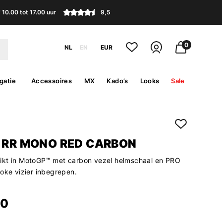
10.00 tot 17.00 uur
9,5
0
NL
EN
EUR
gatie
Accessoires
MX
Kado’s
Looks
Sale
P RR MONO RED CARBON
ikt in MotoGP™ met carbon vezel helmschaal en PRO
moke vizier inbegrepen.
00