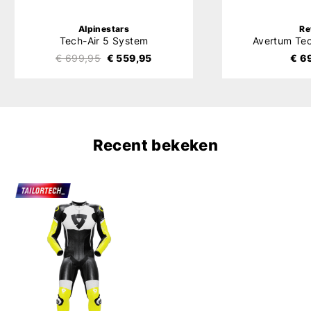
Alpinestars
Re
Tech-Air 5 System
Avertum Tec
€ 699,95
€ 559,95
€ 6
Recent bekeken