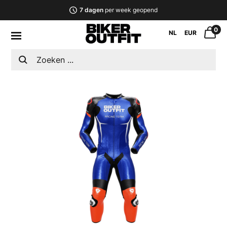
7 dagen
per week geopend
0
NL
EUR