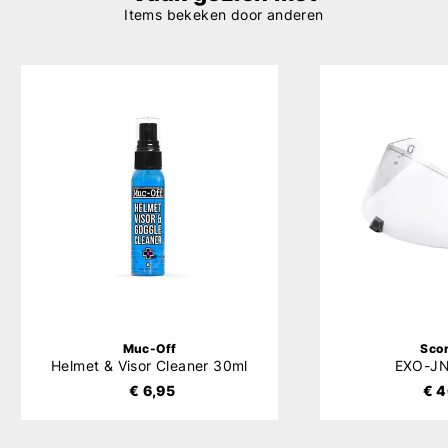
Items bekeken door anderen
Muc-Off
Sco
Helmet & Visor Cleaner 30ml
EXO-JN
€ 6,95
€ 4