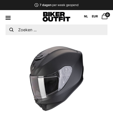
7 dagen
per week geopend
0
NL
EUR