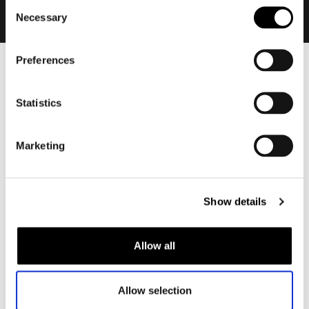
Consent
Necessary
Selection
Preferences
Heren
Motorkleding heren
Statistics
Motorjas heren
Motorbroek heren
Marketing
Motorpak heren
Motorjeans heren
Motorhoodie heren
Show details
Motorhelm heren
Allow all
Motorhandschoenen heren
Allow selection
Motorlaarzen heren