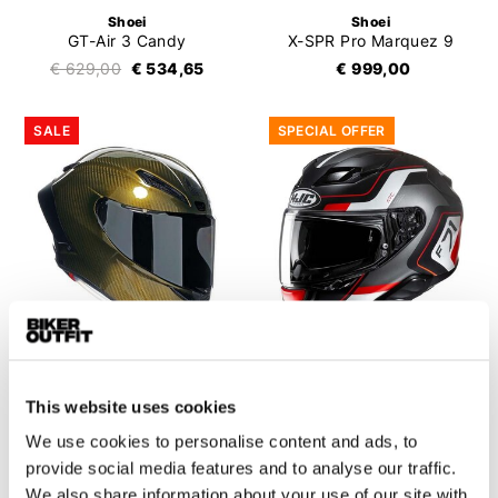
Shoei
Shoei
GT-Air 3 Candy
X-SPR Pro Marquez 9
€ 629,00
€ 534,65
€ 999,00
SALE
SPECIAL OFFER
This website uses cookies
AGV
HJC
Pista GP RR Oro
F71 Arcan
We use cookies to personalise content and ads, to
€ 1.815,00
€ 1.249,95
€ 389,95
€ 239,95
provide social media features and to analyse our traffic.
We also share information about your use of our site with