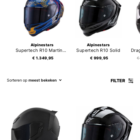
Alpinestars
Alpinestars
Supertech R10 Martinator Thai
Supertech R10 Solid
Dra
€ 1.349,95
€ 999,95
€
FILTER
Sorteren op
meest bekeken