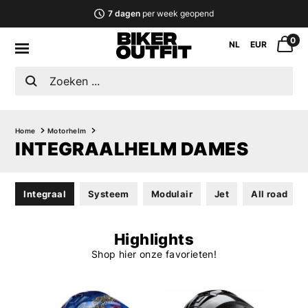
7 dagen
per week geopend
0
NL
EUR
Home
Motorhelm
INTEGRAALHELM DAMES
Integraal
Systeem
Modulair
Jet
All road
Highlights
Shop hier onze favorieten!