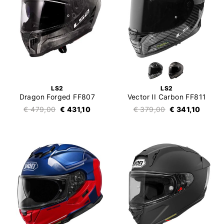
LS2
LS2
Dragon Forged FF807
Vector II Carbon FF811
€ 479,00
€ 431,10
€ 379,00
€ 341,10