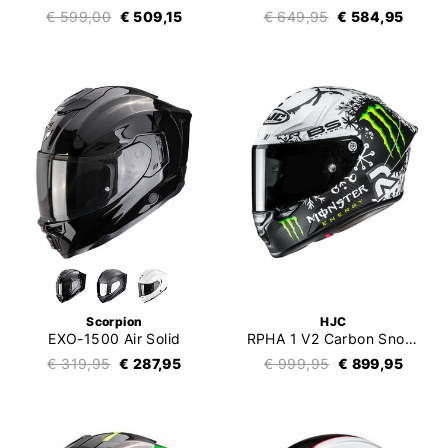
€ 599,00
€ 509,15
€ 649,95
€ 584,95
Scorpion
HJC
EXO-1500 Air Solid
RPHA 1 V2 Carbon Snow Diablo
€ 319,95
€ 287,95
€ 999,95
€ 899,95