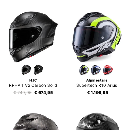
HJC
Alpinestars
RPHA 1 V2 Carbon Solid
Supertech R10 Arius
€ 749,95
€ 674,95
€ 1.199,95