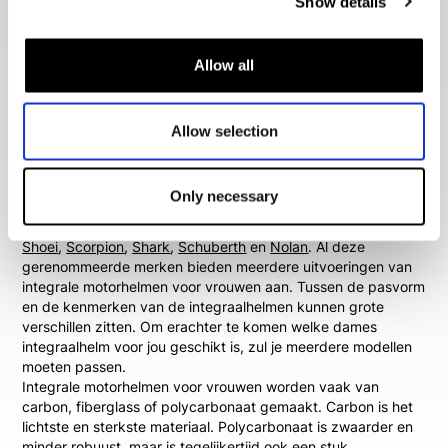
Show details
juiste pasvorm draagt. In onze winkel heb je de mogelijkheid
om verschillende dames integraalhelmen te passen. Zo kun je
meerdere modellen met elkaar vergelijken en kom je er snel
Allow all
achter wat voor soort helm goed bij de vorm van jouw hoofd
past. We geven je graag persoonlijk advies zodat jij met de
meest geschikte dames integraalhelm naar huis gaat!
Allow selection
HJC, Shoei, Shark en Scorpion
integraalhelmen voor vrouwen
Only necessary
Dames integraalhelmen worden door veel verschillende
merken gemaakt. Denk bijvoorbeeld aan merken als
HJC
,
Shoei
,
Scorpion
,
Shark
,
Schuberth
en
Nolan
. Al deze
gerenommeerde merken bieden meerdere uitvoeringen van
integrale motorhelmen voor vrouwen aan. Tussen de pasvorm
en de kenmerken van de integraalhelmen kunnen grote
verschillen zitten. Om erachter te komen welke dames
integraalhelm voor jou geschikt is, zul je meerdere modellen
moeten passen.
Integrale motorhelmen voor vrouwen worden vaak van
carbon, fiberglass of polycarbonaat gemaakt. Carbon is het
lichtste en sterkste materiaal. Polycarbonaat is zwaarder en
minder robuust, maar is tegelijkertijd ook een stuk