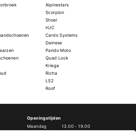
torbroek
Alpinestars
Scorpion
Shoei
HJC
handschoenen
Cardo Systems
Dainese
aarzen
Pando Moto
schoenen
Quad Lock
Kriega
oud
Richa
LS2
Roof
Openingstijden
Maandag
13.00
-
19.00
Dinsdag
10.00
-
19.00