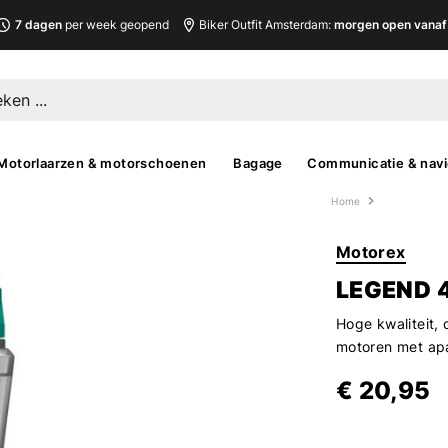
7 dagen
per week geopend
Biker Outfit Amsterdam:
morgen open vanaf 
Motorlaarzen & motorschoenen
Bagage
Communicatie & navi
Home
Motorex
LEGEND 
Hoge kwaliteit, 
motoren met apa
€ 20,95