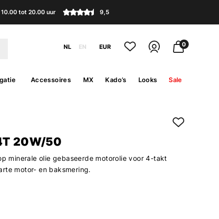
10.00 tot 20.00 uur
9,5
0
NL
EN
EUR
gatie
Accessoires
MX
Kado’s
Looks
Sale
4T 20W/50
op minerale olie gebaseerde motorolie voor 4-takt
rte motor- en baksmering.