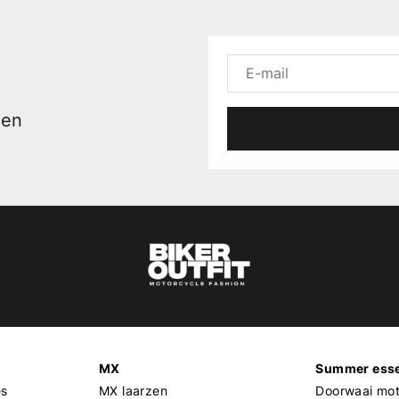
men
MX
Summer esse
es
MX laarzen
Doorwaai mot