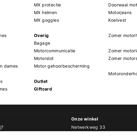
MX protectie
Doorwaai mo
MX helmen
Motorjeans
MX goggles
Koelvest
mes
Overig
Zomer motor
Bagage
Motorcommunicatie
Zomer motorl
Motorslot
Zomer motor
en dames
Motor gehoorbescherming
Motoronderh
es
Outlet
mes
Giftcard
Onze winkel
j?
Netwerkweg 33
1033 MV Amsterdam