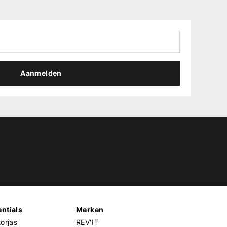
Aanmelden
ntials
Merken
orjas
REV'IT