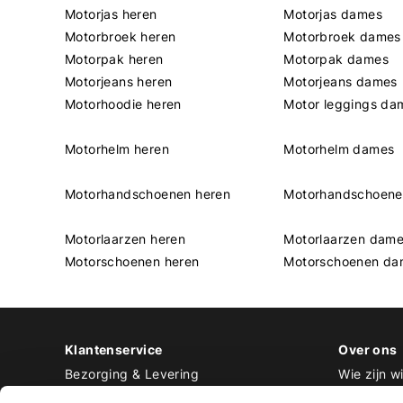
Motorjas heren
Motorjas dames
Motorbroek heren
Motorbroek dames
Motorpak heren
Motorpak dames
Motorjeans heren
Motorjeans dames
Motorhoodie heren
Motor leggings da
Motorhelm heren
Motorhelm dames
Motorhandschoenen heren
Motorhandschoen
Motorlaarzen heren
Motorlaarzen dam
Motorschoenen heren
Motorschoenen da
Klantenservice
Over ons
Bezorging & Levering
Wie zijn wi
Retourneren & Ruilen
Contact