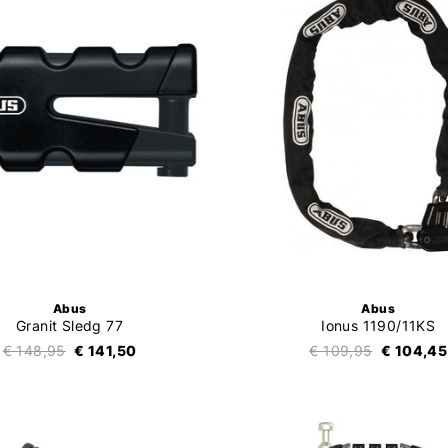
Abus
Abus
Granit Sledg 77
Ionus 1190/11KS
€ 148,95
€ 141,50
€ 109,95
€ 104,45