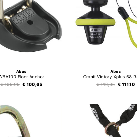
Abus
Abus
WBA100 Floor Anchor
Granit Victory Xplus 68 R
€ 105,95
€ 100,65
€ 116,95
€ 111,10