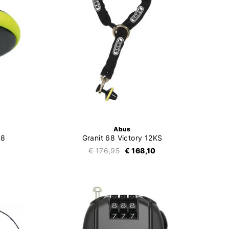
Abus
68
Granit 68 Victory 12KS
€ 176,95
€ 168,10