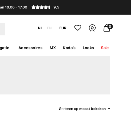
an 10.00 - 17.00
9,5
0
NL
EN
EUR
gatie
Accessoires
MX
Kado’s
Looks
Sale
Sorteren op
meest bekeken