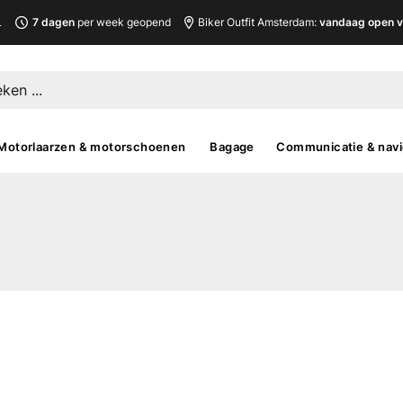
L
7 dagen
per week geopend
Biker Outfit Amsterdam:
vandaag open v
Motorlaarzen & motorschoenen
Bagage
Communicatie & navi