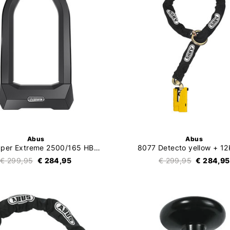
Abus
Abus
Granit Super Extreme 2500/165 HB230
8077 Detecto yellow + 1
€ 299,95
€ 284,95
€ 299,95
€ 284,95