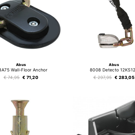
Abus
Abus
A75 Wall-Floor Anchor
8008 Detecto 12KS1
€ 74,95
€ 71,20
€ 297,95
€ 283,05