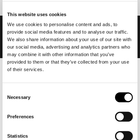
This website uses cookies
We use cookies to personalise content and ads, to
provide social media features and to analyse our traffic.
We also share information about your use of our site with
our social media, advertising and analytics partners who
may combine it with other information that you’ve
provided to them or that they’ve collected from your use
of their services.
Heren
Motorkleding heren
Consent
Motorjas heren
Necessary
Selection
Motorbroek heren
Motorpak heren
Preferences
Motorjeans heren
Motorhoodie heren
Statistics