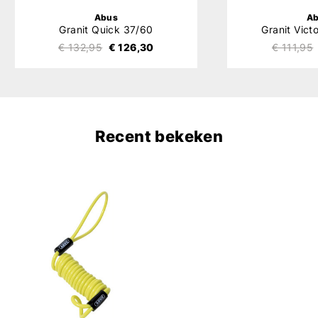
Abus
A
Granit Quick 37/60
Granit Vict
€ 132,95
€ 126,30
€ 111,95
Recent bekeken