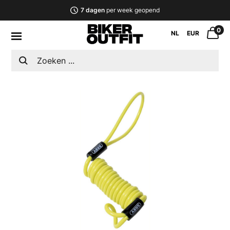
7 dagen
per week geopend
0
NL
EUR