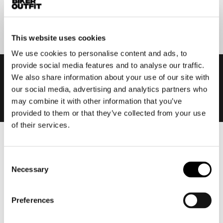
Aanmelden
This website uses cookies
We use cookies to personalise content and ads, to
provide social media features and to analyse our traffic.
We also share information about your use of our site with
our social media, advertising and analytics partners who
may combine it with other information that you’ve
provided to them or that they’ve collected from your use
of their services.
Heren
Consent
Motorkleding heren
Necessary
Selection
Motorjas heren
Motorbroek heren
Preferences
Motorpak heren
Motorjeans heren