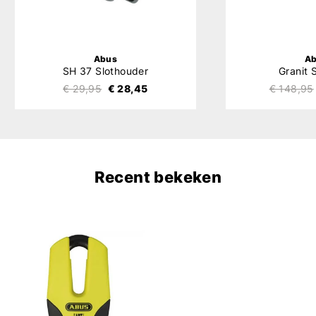
Abus
A
SH 37 Slothouder
Granit 
€ 29,95
€ 28,45
€ 148,95
Recent bekeken