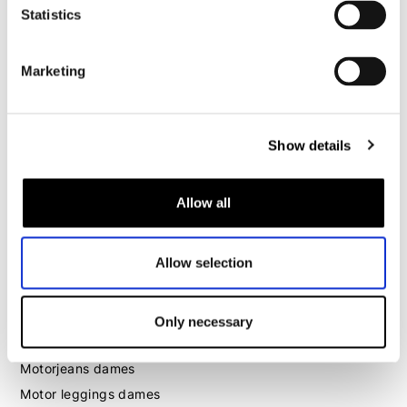
Motorhoodie heren
Statistics
Motorhelm heren
Marketing
Motorhandschoenen heren
Show details
Motorlaarzen heren
Motorschoenen heren
Allow all
Dames
Allow selection
Motorkleding dames
Motorjas dames
Motorbroek dames
Only necessary
Motorpak dames
Motorjeans dames
Motor leggings dames