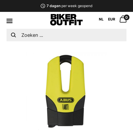
7 dagen
per week geopend
0
NL
EUR