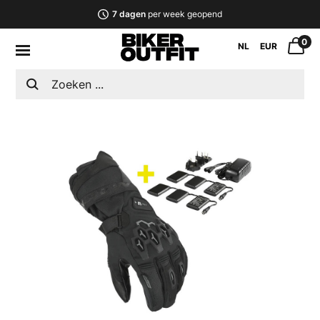
7 dagen
per week geopend
0
NL
EUR