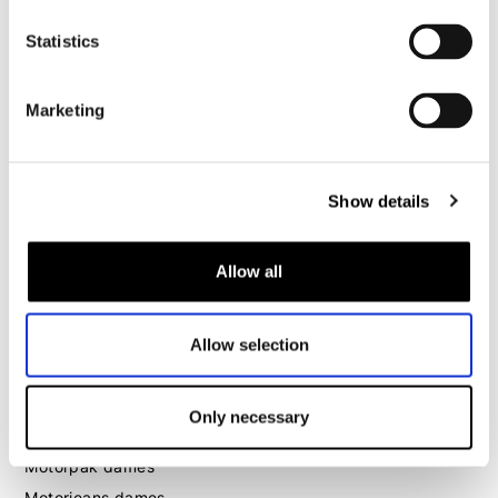
Motorjeans heren
Statistics
Motorhoodie heren
Marketing
Motorhelm heren
Motorhandschoenen heren
Show details
Motorlaarzen heren
Motorschoenen heren
Allow all
Dames
Allow selection
Motorkleding dames
Motorjas dames
Only necessary
Motorbroek dames
Motorpak dames
Motorjeans dames