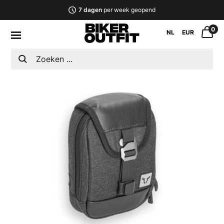
7 dagen
per week geopend
0
NL
EUR