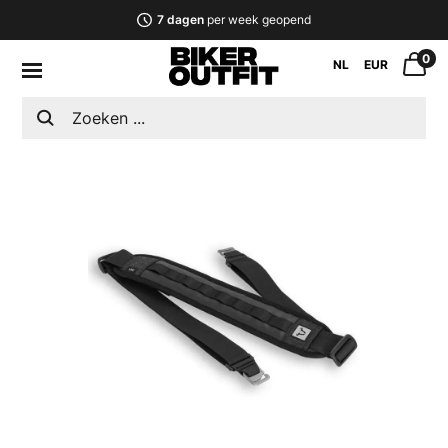
7 dagen
per week geopend
0
NL
EUR