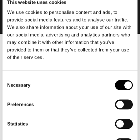
This website uses cookies
We use cookies to personalise content and ads, to
provide social media features and to analyse our traffic.
We also share information about your use of our site with
our social media, advertising and analytics partners who
may combine it with other information that you’ve
Heren
provided to them or that they’ve collected from your use
of their services.
Motorkleding heren
Motorjas heren
Motorbroek heren
Consent
Motorpak heren
Necessary
Selection
Motorjeans heren
Motorhoodie heren
Preferences
Motorhelm heren
Statistics
Motorhandschoenen heren