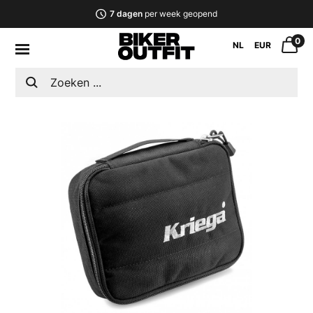
7 dagen
per week geopend
0
NL
EUR