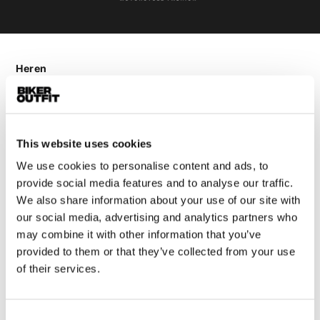
Heren
Motorkleding heren
Motorjas heren
Motorbroek heren
This website uses cookies
Motorpak heren
We use cookies to personalise content and ads, to
Motorjeans heren
provide social media features and to analyse our traffic.
Motorhoodie heren
We also share information about your use of our site with
our social media, advertising and analytics partners who
Motorhelm heren
may combine it with other information that you’ve
provided to them or that they’ve collected from your use
Motorhandschoenen heren
of their services.
Motorlaarzen heren
Consent