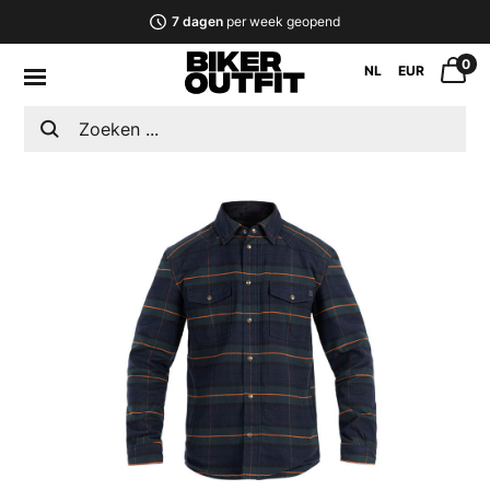
7 dagen
per week geopend
0
NL
EUR