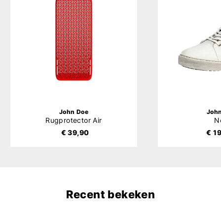
John Doe
Joh
Rugprotector Air
N
€ 39,90
€ 1
Recent bekeken