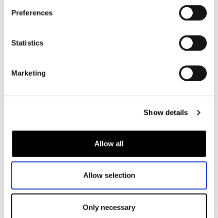
Motorkleding heren
Preferences
Motorjas heren
Motorbroek heren
Statistics
Motorpak heren
Motorjeans heren
Marketing
Motorhoodie heren
Motorhelm heren
Show details
Motorhandschoenen heren
Allow all
Motorlaarzen heren
Motorschoenen heren
Allow selection
Dames
Only necessary
Motorkleding dames