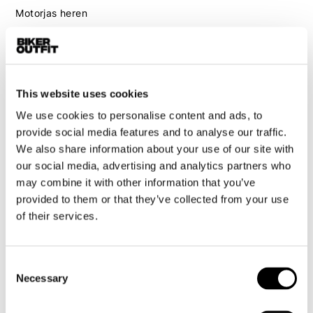
Motorjas heren
Motorbroek heren
Motorpak heren
Motorjeans heren
Motorhoodie heren
This website uses cookies
We use cookies to personalise content and ads, to
Motorhelm heren
provide social media features and to analyse our traffic.
We also share information about your use of our site with
Motorhandschoenen heren
our social media, advertising and analytics partners who
may combine it with other information that you’ve
provided to them or that they’ve collected from your use
Motorlaarzen heren
of their services.
Motorschoenen heren
Consent
Dames
Necessary
Selection
Motorkleding dames
Motorjas dames