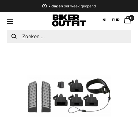
7 dagen
per week geopend
0
NL
EUR