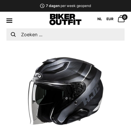
7 dagen
per week geopend
0
NL
EUR