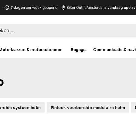
L
7 dagen
per week geopend
Biker Outfit Amsterdam:
vandaag open v
Motorlaarzen & motorschoenen
Bagage
Communicatie & navi
D
bereide systeemhelm
Pinlock voorbereide modulaire helm