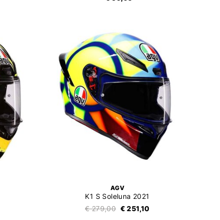
AGV
K1 S Soleluna 2021
€ 279,00
€ 251,10