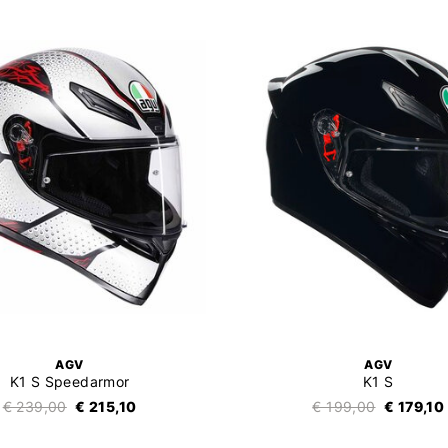
AGV
AGV
K1 S Speedarmor
K1 S
€ 239,00
€ 215,10
€ 199,00
€ 179,10