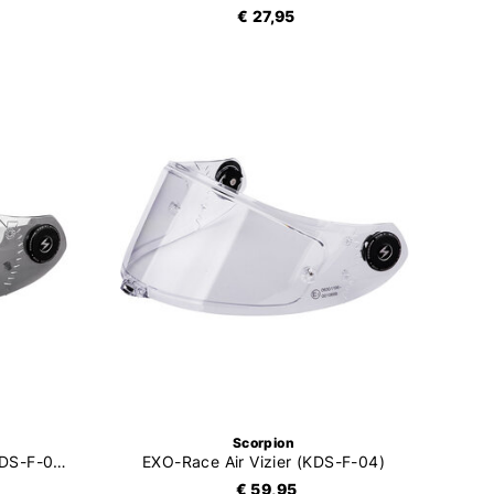
€ 27,95
Scorpion
EXO-Race Air Vizier Mirror (KDS-F-04)
EXO-Race Air Vizier (KDS-F-04)
€ 59,95