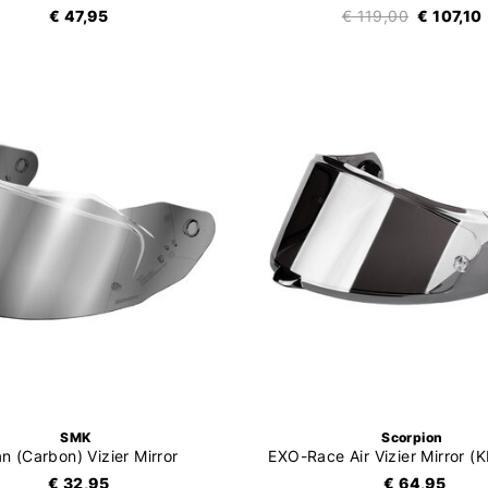
€ 47,95
€ 119,00
€ 107,10
SMK
Scorpion
an (Carbon) Vizier Mirror
€ 32,95
€ 64,95