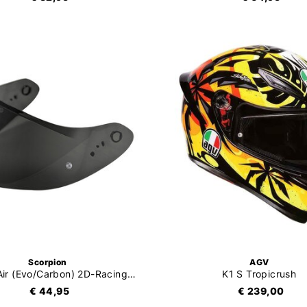
Scorpion
AGV
EXO-R1 Air (Evo/Carbon) 2D-Racing Vizier (KDF16-2) ECE22-05
K1 S Tropicrush
€ 44,95
€ 239,00