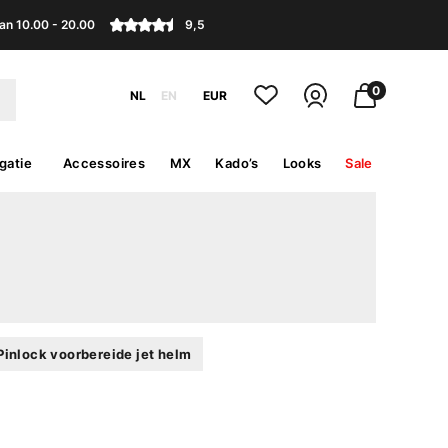
an 10.00 - 20.00
9,5
0
NL
EN
EUR
gatie
Accessoires
MX
Kado’s
Looks
Sale
Pinlock voorbereide jet helm