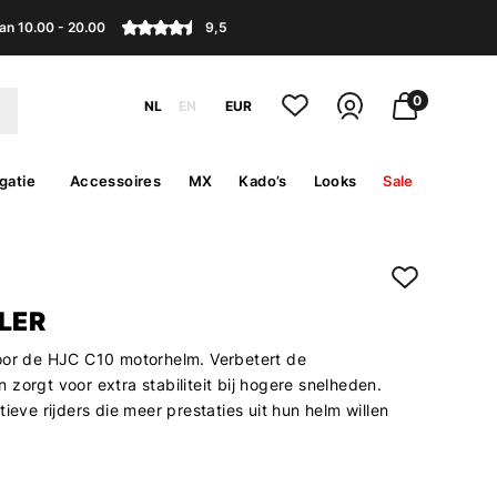
an 10.00 - 20.00
9,5
0
NL
EN
EUR
gatie
Accessoires
MX
Kado’s
Looks
Sale
LER
oor de HJC C10 motorhelm. Verbetert de
zorgt voor extra stabiliteit bij hogere snelheden.
tieve rijders die meer prestaties uit hun helm willen