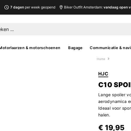
L
7 dagen
per week geopend
Biker Outfit Amsterdam:
vandaag open v
Motorlaarzen & motorschoenen
Bagage
Communicatie & navi
Home
HJC
C10 SPOI
Lange spoiler v
aerodynamica en 
Ideaal voor spor
halen.
€ 19,95