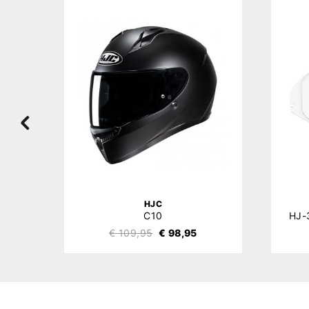
HJC
C10
€ 109,95
€ 98,95