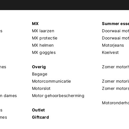
MX
Summer esse
es
MX laarzen
Doorwaai mot
MX protectie
Doorwaai mo
MX helmen
Motorjeans
MX goggles
Koelvest
mes
Overig
Zomer motor
Bagage
Motorcommunicatie
Zomer motorl
Motorslot
Zomer motor
en dames
Motor gehoorbescherming
Motoronderh
es
Outlet
mes
Giftcard