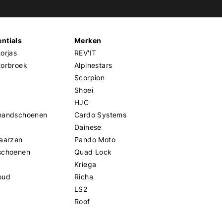
ntials
Merken
orjas
REV'IT
torbroek
Alpinestars
Scorpion
Shoei
HJC
handschoenen
Cardo Systems
Dainese
aarzen
Pando Moto
schoenen
Quad Lock
Kriega
oud
Richa
LS2
Roof