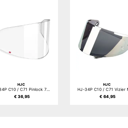
HJC
HJC
HJ-34P C10 / C71 Pinlock 70 (DKS463)
€ 36,95
€ 64,95