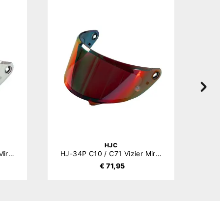
HJC
HJ-34P C10 / C71 Vizier Mirror
HJ-34P C10 / C71 Vizier Mirror Red
€ 71,95