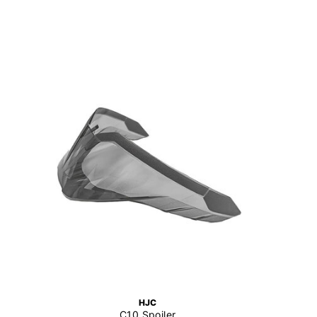
HJC
C10 Spoiler