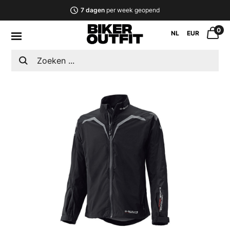
7 dagen
per week geopend
0
NL
EUR