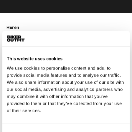
Heren
Motorkleding heren
Motorjas heren
Motorbroek heren
This website uses cookies
Motorpak heren
We use cookies to personalise content and ads, to
Motorjeans heren
provide social media features and to analyse our traffic.
Motorhoodie heren
We also share information about your use of our site with
our social media, advertising and analytics partners who
Motorhelm heren
may combine it with other information that you’ve
provided to them or that they’ve collected from your use
Motorhandschoenen heren
of their services.
Motorlaarzen heren
Consent
Motorschoenen heren