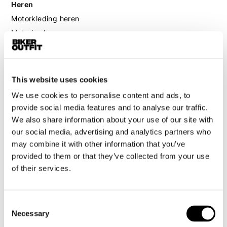
Heren
Motorkleding heren
Motorjas heren
Motorbroek heren
Motorpak heren
Motorjeans heren
This website uses cookies
Motorhoodie heren
We use cookies to personalise content and ads, to
provide social media features and to analyse our traffic.
Motorhelm heren
We also share information about your use of our site with
our social media, advertising and analytics partners who
Motorhandschoenen heren
may combine it with other information that you’ve
provided to them or that they’ve collected from your use
of their services.
Motorlaarzen heren
Motorschoenen heren
Consent
Necessary
Selection
Dames