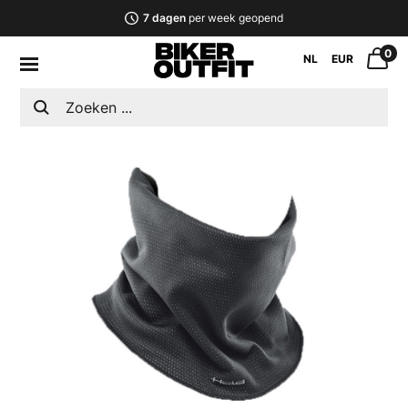
7 dagen
per week geopend
0
NL
EUR