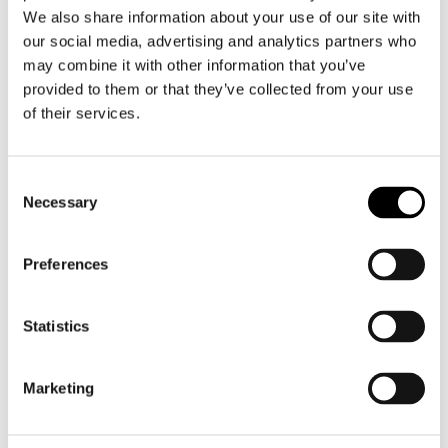
We also share information about your use of our site with
Heren
our social media, advertising and analytics partners who
Motorkleding heren
may combine it with other information that you’ve
Motorjas heren
provided to them or that they’ve collected from your use
Motorbroek heren
of their services.
Motorpak heren
Motorjeans heren
Consent
Motorhoodie heren
Necessary
Selection
Motorhelm heren
Preferences
Motorhandschoenen heren
Statistics
Motorlaarzen heren
Motorschoenen heren
Marketing
Dames