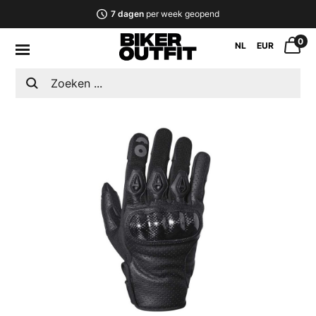
7 dagen
per week geopend
0
NL
EUR