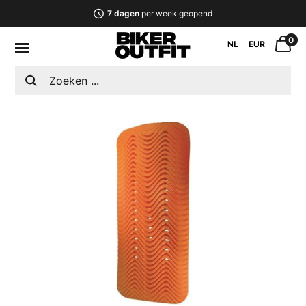
7 dagen
per week geopend
0
NL
EUR