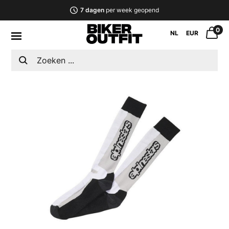
7 dagen
per week geopend
0
NL
EUR