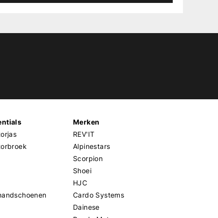
ntials
Merken
orjas
REV'IT
torbroek
Alpinestars
Scorpion
Shoei
HJC
handschoenen
Cardo Systems
Dainese