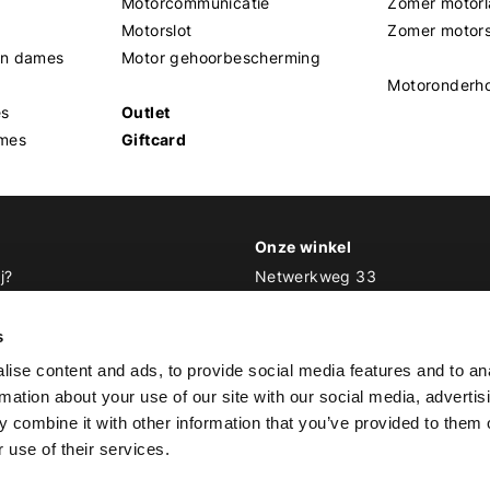
Motorcommunicatie
Zomer motorl
Motorslot
Zomer motor
en dames
Motor gehoorbescherming
Motoronderh
es
Outlet
mes
Giftcard
Onze winkel
j?
Netwerkweg 33
1033 MV Amsterdam
 Biker Outfit
s
E
info@bikeroutfit.nl
ise content and ads, to provide social media features and to an
T 020 493 03 67
rmation about your use of our site with our social media, advertis
 combine it with other information that you’ve provided to them o
 use of their services.