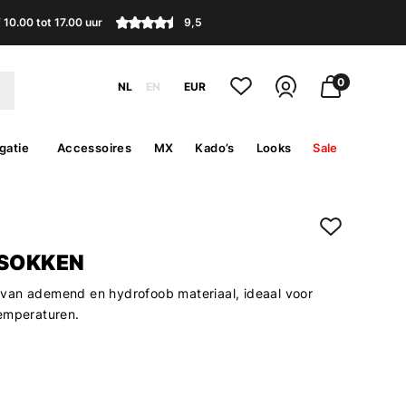
10.00 tot 17.00 uur
9,5
0
NL
EN
EUR
gatie
Accessoires
MX
Kado’s
Looks
Sale
 SOKKEN
van ademend en hydrofoob materiaal, ideaal voor
emperaturen.