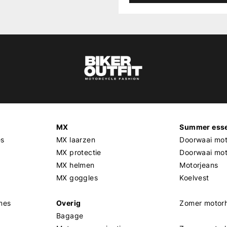
MX
Summer esse
es
MX laarzen
Doorwaai mot
MX protectie
Doorwaai mo
MX helmen
Motorjeans
MX goggles
Koelvest
mes
Overig
Zomer motor
Bagage