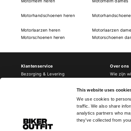
Motorhelm heren
Motorhelm dames
Motorhandschoenen heren
Motorhandschoen
Motorlaarzen heren
Motorlaarzen dam
Motorschoenen heren
Motorschoenen da
Klantenservice
Over ons
Bezorging & Levering
Wie zijn wi
Retourneren & Ruilen
Contact
Betalen
Werken bij
This website uses cookie
Bestellen & Voorraad
We use cookies to personal
Alle veelgestelde vragen
traffic. We also share info
Disclaimer
analytics partners who may
Algemene voorwaarden
they’ve collected from your
Privacy Policy