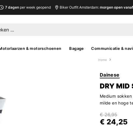
7 dagen
per week geopend
Biker Outfit Amsterdam:
morgen open vanaf 
Motorlaarzen & motorschoenen
Bagage
Communicatie & navi
Home
Dainese
DRY MID
Medium sokken 
milde en hoge t
€ 26,95
€ 24,25