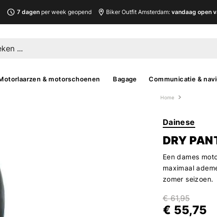
L
7 dagen
per week geopend
Biker Outfit Amsterdam:
vandaag open v
Motorlaarzen & motorschoenen
Bagage
Communicatie & navi
Home
Dainese
DRY PAN
Een dames motor
maximaal ademen
zomer seizoen.
€ 61,95
€ 55,75