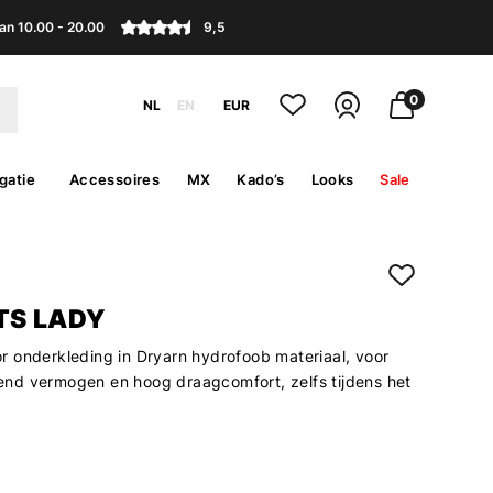
an 10.00 - 20.00
9,5
0
NL
EN
EUR
gatie
Accessoires
MX
Kado’s
Looks
Sale
TS LADY
 onderkleding in Dryarn hydrofoob materiaal, voor
d vermogen en hoog draagcomfort, zelfs tijdens het