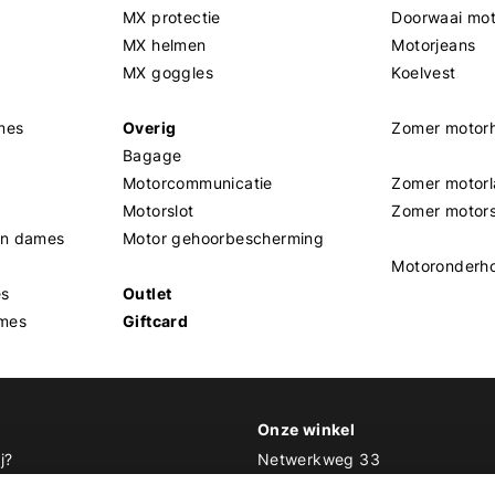
MX protectie
Doorwaai mo
MX helmen
Motorjeans
MX goggles
Koelvest
mes
Overig
Zomer motor
Bagage
Motorcommunicatie
Zomer motorl
Motorslot
Zomer motor
en dames
Motor gehoorbescherming
Motoronderh
es
Outlet
mes
Giftcard
Onze winkel
j?
Netwerkweg 33
1033 MV Amsterdam