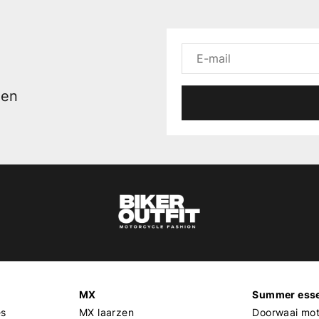
men
MX
Summer esse
es
MX laarzen
Doorwaai mot