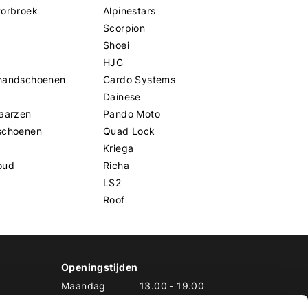
torbroek
Alpinestars
Scorpion
Shoei
HJC
handschoenen
Cardo Systems
Dainese
aarzen
Pando Moto
schoenen
Quad Lock
Kriega
oud
Richa
LS2
Roof
Openingstijden
Maandag
13.00
-
19.00
Dinsdag
10.00
-
19.00