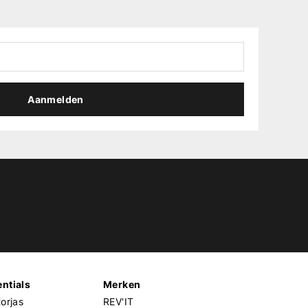
Aanmelden
ntials
Merken
orjas
REV'IT