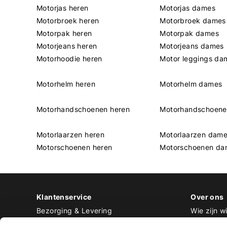
Motorjas heren
Motorjas dames
Motorbroek heren
Motorbroek dames
Motorpak heren
Motorpak dames
Motorjeans heren
Motorjeans dames
Motorhoodie heren
Motor leggings da
Motorhelm heren
Motorhelm dames
Motorhandschoenen heren
Motorhandschoen
Motorlaarzen heren
Motorlaarzen dam
Motorschoenen heren
Motorschoenen da
Klantenservice
Over ons
Bezorging & Levering
Wie zijn wi
Retourneren & Ruilen
Contact