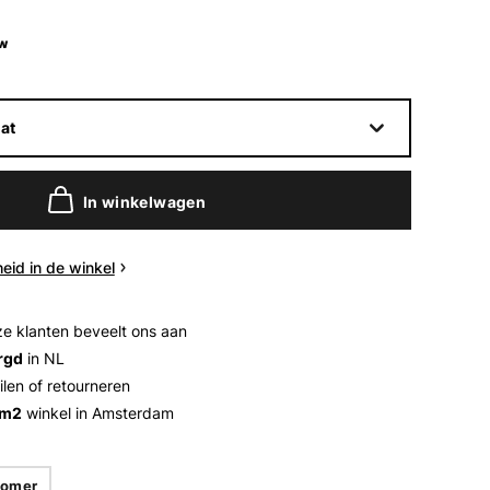
w
at
In winkelwagen
eid in de winkel
e klanten beveelt ons aan
rgd
in NL
ilen of retourneren
 m2
winkel in Amsterdam
omer