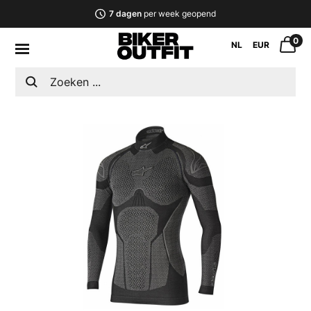
7 dagen
per week geopend
0
NL
EUR