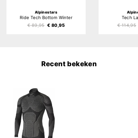
Alpinestars
Alpin
Ride Tech Bottom Winter
Tech L
€ 89,95
€ 80,95
€ 114,95
Recent bekeken