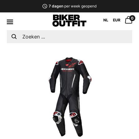
7 dagen
per week geopend
0
NL
EUR