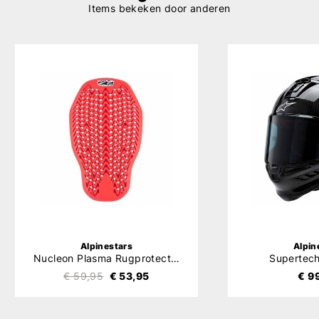
Items bekeken door anderen
Alpinestars
Alpin
Nucleon Plasma Rugprotector
Supertech
€ 59,95
€ 53,95
€ 9