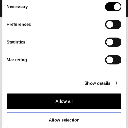
Consent
Necessary
Selection
Preferences
Heren
Motorkleding heren
Statistics
Motorjas heren
Motorbroek heren
Marketing
Motorpak heren
Motorjeans heren
Motorhoodie heren
Show details
Motorhelm heren
Allow all
Motorhandschoenen heren
Allow selection
Motorlaarzen heren