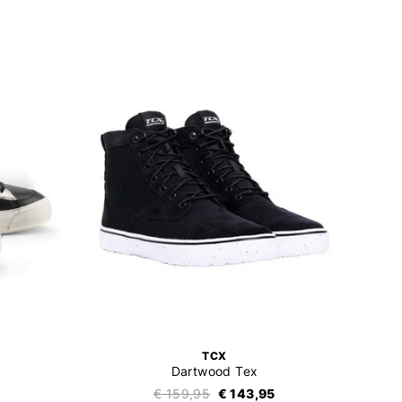
TCX
Dartwood Tex
€ 159,95
€ 143,95