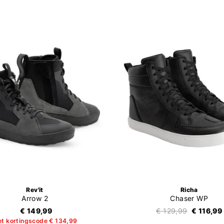
Rev'it
Richa
Arrow 2
Chaser WP
€ 149,99
€ 129,99
€ 116,99
t kortingscode € 134,99