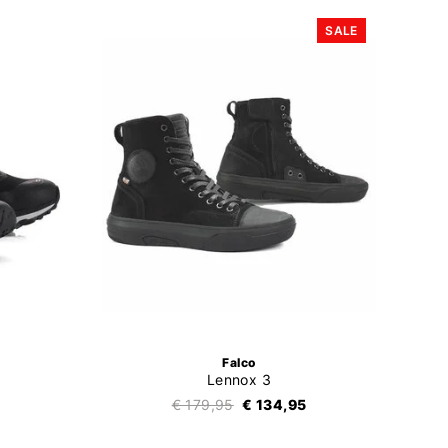
SALE
Falco
Lennox 3
€ 179,95
€ 134,95