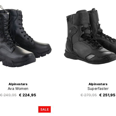
Alpinestars
Alpinestars
Ava Women
Superfaster
€ 249,95
€ 224,95
€ 279,95
€ 251,95
SALE