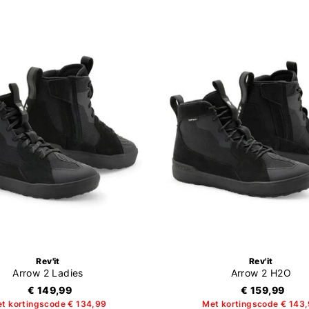
Rev'it
Rev'it
Arrow 2 Ladies
Arrow 2 H2O
€ 149,99
€ 159,99
t kortingscode € 134,99
Met kortingscode € 143