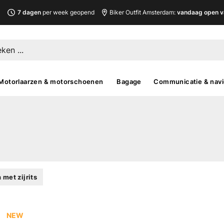
L
7 dagen
per week geopend
Biker Outfit Amsterdam:
vandaag open v
Motorlaarzen & motorschoenen
Bagage
Communicatie & navi
met zijrits
NEW