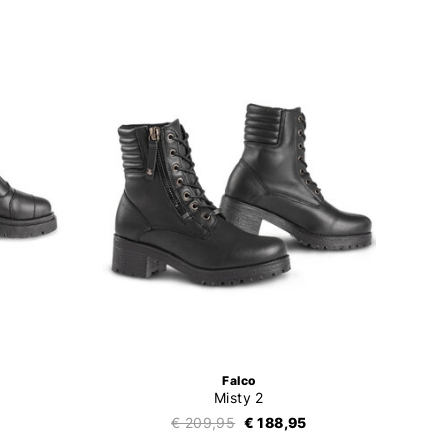
Falco
Misty 2
€ 209,95
€ 188,95