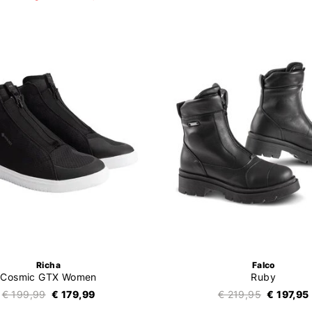
Richa
Falco
Cosmic GTX Women
Ruby
€ 199,99
€ 179,99
€ 219,95
€ 197,95