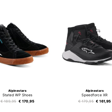
Alpinestars
Alpinestars
Stated WP Shoes
Speedforce XR
€ 189,95
€ 170,95
€ 179,95
€ 161,95