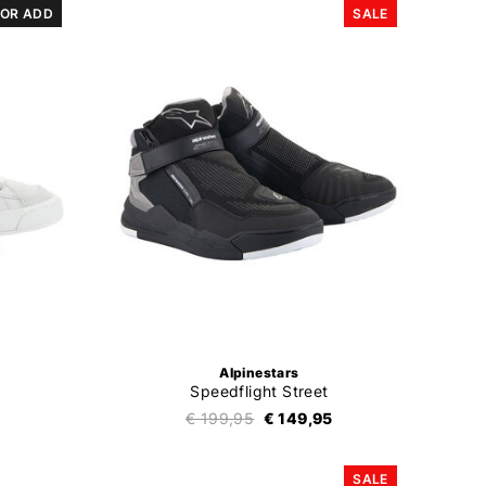
OR ADD
SALE
Alpinestars
Speedflight Street
€ 199,95
€ 149,95
SALE