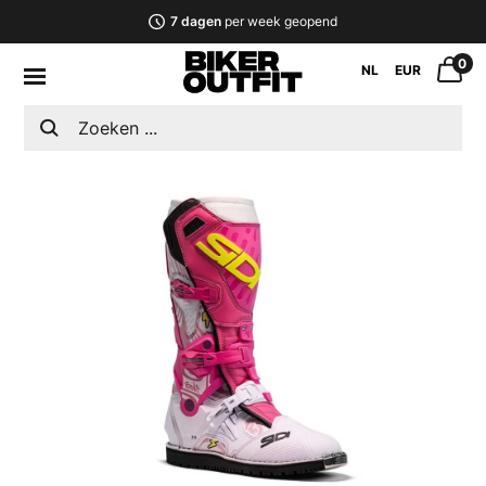
7 dagen
per week geopend
0
NL
EUR