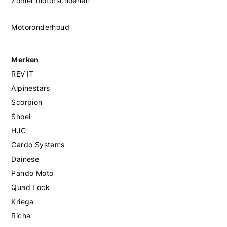
Zomer motorschoenen
Motoronderhoud
Merken
REV'IT
Alpinestars
Scorpion
Shoei
HJC
Cardo Systems
Dainese
Pando Moto
Quad Lock
Kriega
Richa