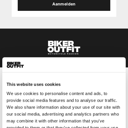
Aanmelden
Heren
This website uses cookies
Motorkleding heren
We use cookies to personalise content and ads, to
Motorjas heren
provide social media features and to analyse our traffic.
Motorbroek heren
We also share information about your use of our site with
Motorpak heren
our social media, advertising and analytics partners who
may combine it with other information that you’ve
Motorjeans heren
provided to them or that they’ve collected from your use