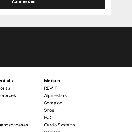
Aanmelden
ntials
Merken
orjas
REV'IT
torbroek
Alpinestars
Scorpion
Shoei
HJC
handschoenen
Cardo Systems