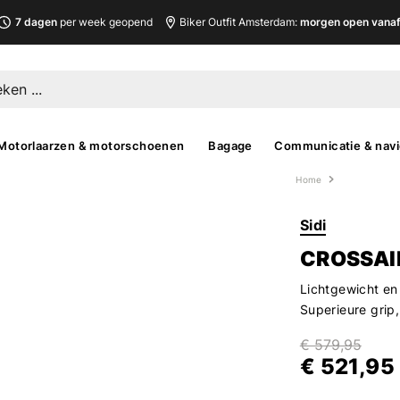
7 dagen
per week geopend
Biker Outfit Amsterdam:
morgen open vanaf 
Motorlaarzen & motorschoenen
Bagage
Communicatie & navi
Home
Sidi
CROSSAIR
Lichtgewicht en
Superieure grip,
€ 579,95
€ 521,95