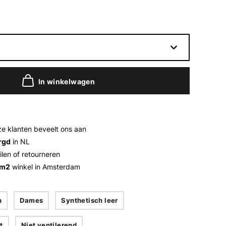
In winkelwagen
e klanten beveelt ons aan
rgd
in NL
ilen of retourneren
 m2
winkel in Amsterdam
n
Dames
Synthetisch leer
t
Niet ventilerend