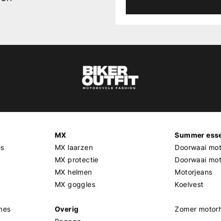
MX
Summer esse
es
MX laarzen
Doorwaai mot
MX protectie
Doorwaai mo
MX helmen
Motorjeans
MX goggles
Koelvest
mes
Overig
Zomer motor