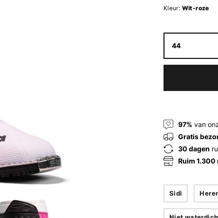
Kleur:
Wit-roze
44
97%
van onz
Gratis bezo
30 dagen
ru
Ruim 1.300
Sidi
Here
Niet waterdich