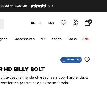
10.00 tot 17.00 uur
9,5
0
NL
EN
EUR
gatie
Accessoires
MX
Kado’s
Looks
Sale
ONLINE ONLY
 HD BILLY BOLT
 ultra-beschermende off-road laars voor hard enduro.
 comfort en prestaties op extreem terrein.