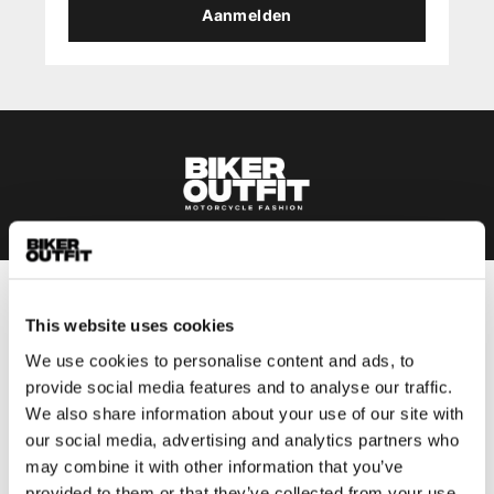
Aanmelden
Heren
This website uses cookies
Motorkleding heren
We use cookies to personalise content and ads, to
Motorjas heren
provide social media features and to analyse our traffic.
Motorbroek heren
We also share information about your use of our site with
Motorpak heren
our social media, advertising and analytics partners who
may combine it with other information that you’ve
Motorjeans heren
provided to them or that they’ve collected from your use