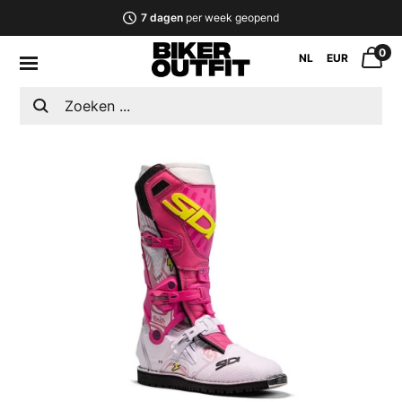
7 dagen
per week geopend
0
NL
EUR