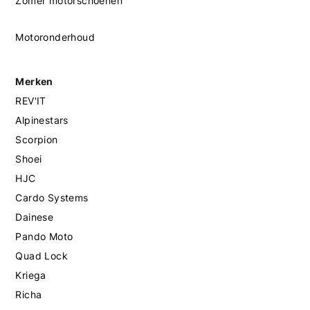
Zomer motorschoenen
Motoronderhoud
Merken
REV'IT
Alpinestars
Scorpion
Shoei
HJC
Cardo Systems
Dainese
Pando Moto
Quad Lock
Kriega
Richa