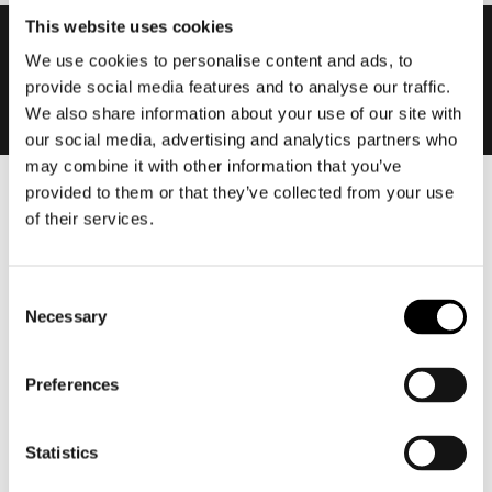
This website uses cookies
We use cookies to personalise content and ads, to
provide social media features and to analyse our traffic.
We also share information about your use of our site with
our social media, advertising and analytics partners who
may combine it with other information that you’ve
provided to them or that they’ve collected from your use
Heren
of their services.
Motorkleding heren
Motorjas heren
Consent
Motorbroek heren
Necessary
Selection
Motorpak heren
Motorjeans heren
Preferences
Motorhoodie heren
Motorhelm heren
Statistics