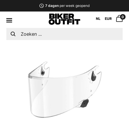
7 dagen
per week geopend
0
NL
EUR