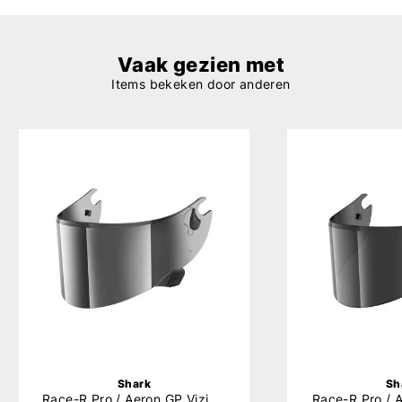
Vaak gezien met
Items bekeken door anderen
Shark
Sh
Race-R Pro / Aeron GP Vizier Mirror
Race-R Pro / 